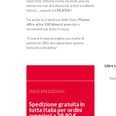
Stati Uniti. Attività svolta da molti anni da
numerose star di hollywood, artisti e ballerini
famosi ....questo è il
PILATES !
Fai anche tu il workout delle Stars.
Pilates
offre oltre 500 diversi esercizi
e
movimenti per tutto il corpo.
Troverai in queste pagine una scelta di
numerosi LIBRI che riguardano questa
fantastica disciplina!
Libro
Tutt
INFO SPEDIZIONI
Spedizione gratuita in
tutta Italia per ordini
superiori a 39,90 €