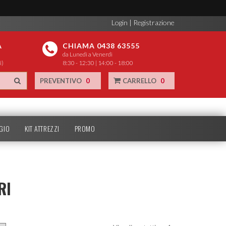
Login
|
Registrazione
A
CHIAMA 0438 63555
da Lunedì a Venerdì
i)
8:30 - 12:30 | 14:00 - 18:00
PREVENTIVO
0
CARRELLO
0
GIO
KIT ATTREZZI
PROMO
RI