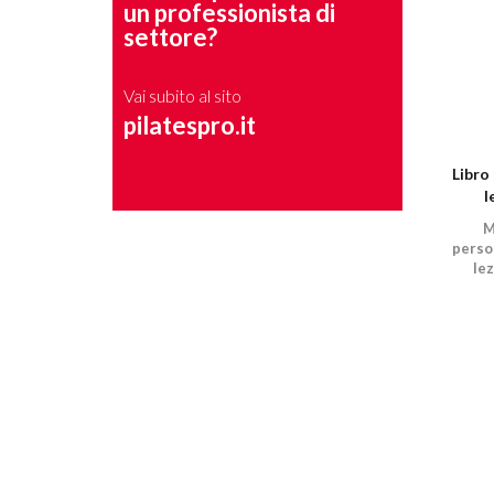
un professionista di
settore?
Vai subito al sito
pilatespro.it
Libro 
l
M
perso
lez
Refor