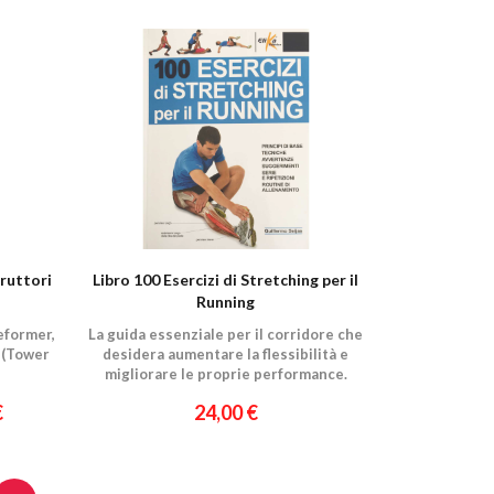
truttori
Libro 100 Esercizi di Stretching per il
Running
eformer,
La guida essenziale per il corridore che
 (Tower
desidera aumentare la flessibilità e
migliorare le proprie performance.
€
24,00 €