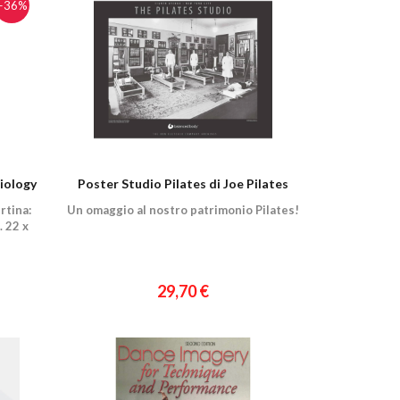
−36%
iology
Poster Studio Pilates di Joe Pilates
rtina:
Un omaggio al nostro patrimonio Pilates!
 22 x
29,70 €