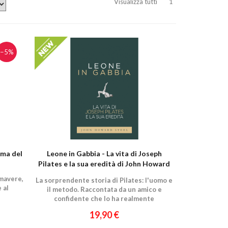
Visualizza tutti
1
−5%
ema del
Leone in Gabbia - La vita di Joseph
Pilates e la sua eredità di John Howard
Steel
imavere,
La sorprendente storia di Pilates: l'uomo e
 al
il metodo. Raccontata da un amico e
confidente che lo ha realmente
conosciuto.
19,90 €