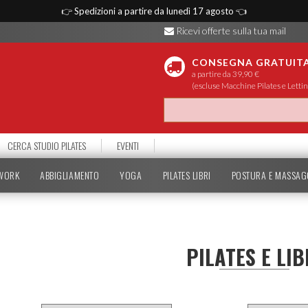
👉
Spedizioni a partire da lunedì 17 agosto
👈
Ricevi offerte sulla tua mail
CONSEGNA GRATUIT
a partire da 39,90 €
(escluse Macchine Pilates e Lettin
CERCA STUDIO PILATES
EVENTI
TWORK
ABBIGLIAMENTO
YOGA
PILATES LIBRI
POSTURA E MASSAG
PILATES E LIB