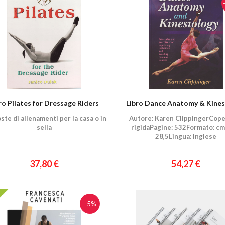
ro Pilates for Dressage Riders
Libro Dance Anatomy & Kines
ste di allenamenti per la casa o in
Autore: Karen ClippingerCope
sella
rigidaPagine: 532Formato: cm.
28,5Lingua: Inglese
37,80 €
54,27 €
−5%