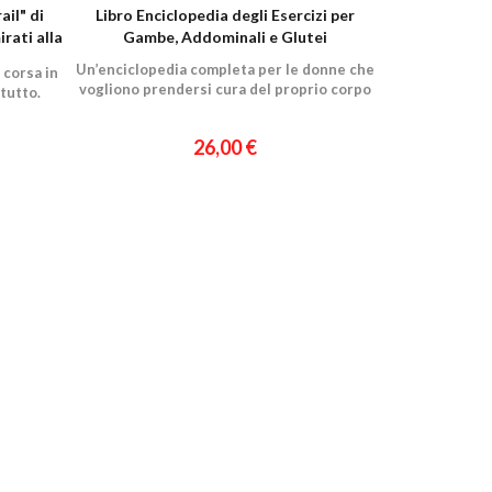
ail" di
Libro Enciclopedia degli Esercizi per
irati alla
Gambe, Addominali e Glutei
Un’enciclopedia completa per le donne che
 corsa in
vogliono prendersi cura del proprio corpo
tutto.
26,00 €