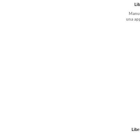
Li
Manua
una ap
Lib