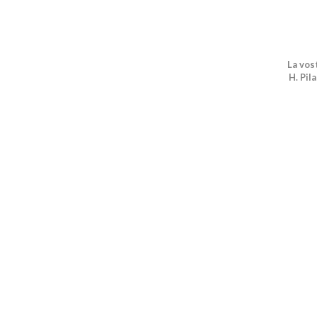
La vos
H. Pil