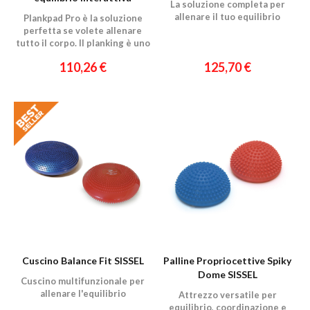
La soluzione completa per
allenare il tuo equilibrio
Plankpad Pro è la soluzione
perfetta se volete allenare
tutto il corpo. Il planking è uno
degli allenamenti più efficaci.
110,26 €
125,70 €
Mettiti in forma giocando
Cuscino Balance Fit SISSEL
Palline Propriocettive Spiky
Dome SISSEL
Cuscino multifunzionale per
allenare l'equilibrio
Attrezzo versatile per
equilibrio, coordinazione e