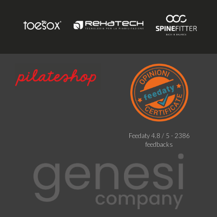
Feedaty
4.8
/
5
-
2386
feedbacks