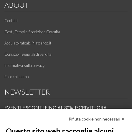
ABOUT
Contatti
Costi, Tempi e Spedizione Gratuita
Acquisto rateale Pilateshop.it
Condizioni generali di vendita
Informativa sulla privacy
Ecco chi siamo
NEWSLETTER
EVENTI E SCONTI FINO AL 30%. ISCRIVITI ORA.
Rifiuta cookie non necessari ✕
Scopri in anteprima i nuovi prodotti, le promozioni riservate ai professionisti e resta
informato sui prossimi corsi Pilates.
Questo sito web raccoglie alcuni