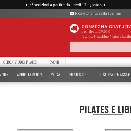
👉
Spedizioni a partire da lunedì 17 agosto
👈
Ricevi offerte sulla tua mail
CONSEGNA GRATUIT
a partire da 39,90 €
(escluse Macchine Pilates e Lettin
CERCA STUDIO PILATES
EVENTI
TWORK
ABBIGLIAMENTO
YOGA
PILATES LIBRI
POSTURA E MASSAG
PILATES E LIB