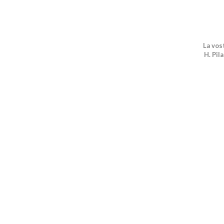
La vos
H. Pil