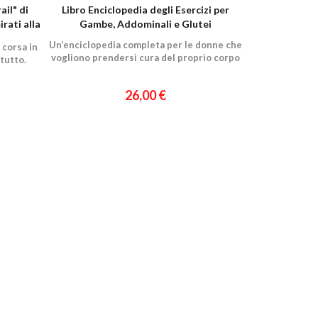
ail" di
Libro Enciclopedia degli Esercizi per
irati alla
Gambe, Addominali e Glutei
Un’enciclopedia completa per le donne che
 corsa in
vogliono prendersi cura del proprio corpo
tutto.
26,00 €