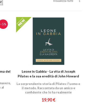
Visualizza tutti
1
−5%
ema del
Leone in Gabbia - La vita di Joseph
Pilates e la sua eredità di John Howard
Steel
imavere,
La sorprendente storia di Pilates: l'uomo e
 al
il metodo. Raccontata da un amico e
confidente che lo ha realmente
conosciuto.
19,90 €