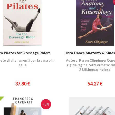
ro Pilates for Dressage Riders
Libro Dance Anatomy & Kines
ste di allenamenti per la casa o in
Autore: Karen ClippingerCope
sella
rigidaPagine: 532Formato: cm.
28,5Lingua: Inglese
37,80 €
54,27 €
−5%