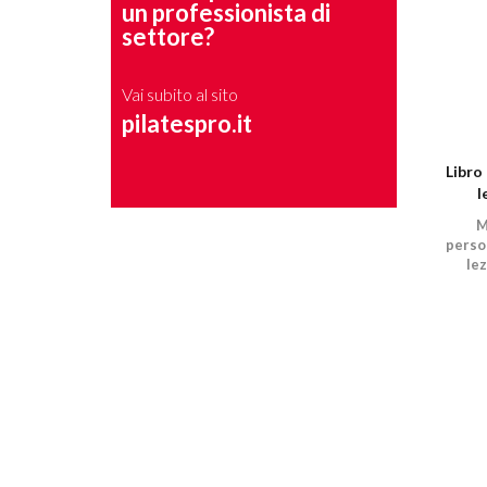
un professionista di
settore?
Vai subito al sito
pilatespro.it
Libro 
l
M
perso
lez
Refor