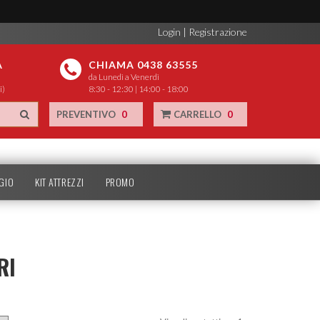
Login
|
Registrazione
A
CHIAMA 0438 63555
da Lunedì a Venerdì
i)
8:30 - 12:30 | 14:00 - 18:00
PREVENTIVO
0
CARRELLO
0
GIO
KIT ATTREZZI
PROMO
RI