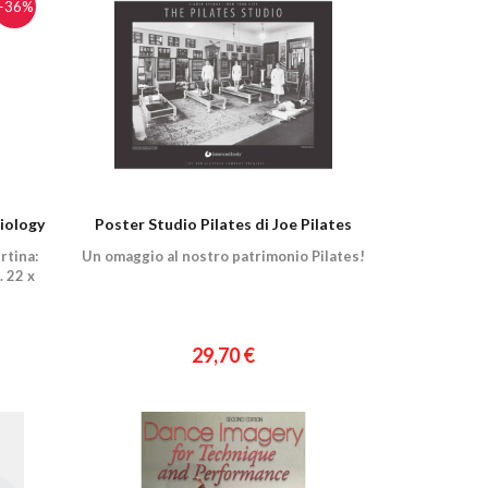
−36%
iology
Poster Studio Pilates di Joe Pilates
rtina:
Un omaggio al nostro patrimonio Pilates!
 22 x
29,70 €