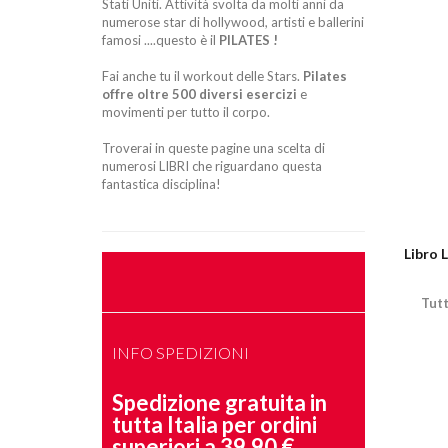
Stati Uniti. Attività svolta da molti anni da
numerose star di hollywood, artisti e ballerini
famosi ....questo è il
PILATES !
Fai anche tu il workout delle Stars.
Pilates
offre oltre 500 diversi esercizi
e
movimenti per tutto il corpo.
Troverai in queste pagine una scelta di
numerosi LIBRI che riguardano questa
fantastica disciplina!
Libro
Tutt
INFO SPEDIZIONI
Spedizione gratuita in
tutta Italia per ordini
superiori a 39,90 €