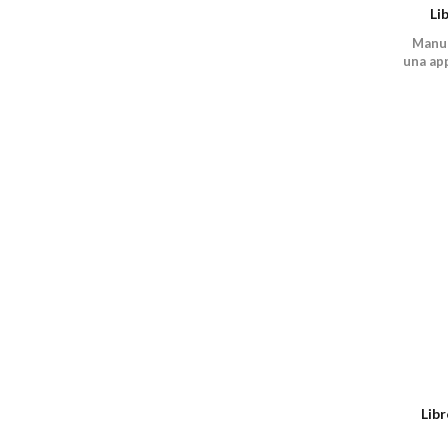
Li
Manua
una ap
Lib