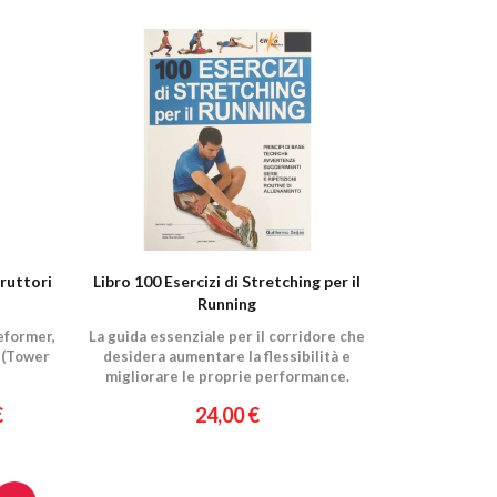
truttori
Libro 100 Esercizi di Stretching per il
Running
eformer,
La guida essenziale per il corridore che
 (Tower
desidera aumentare la flessibilità e
migliorare le proprie performance.
€
24,00 €