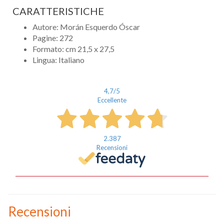
CARATTERISTICHE
Autore: Morán Esquerdo Óscar
Pagine: 272
Formato: cm 21,5 x 27,5
Lingua: Italiano
4,7
/5
Eccellente
Nome
Cognome
2.387
Recensioni
eMail
Telefono / Cellulare
Città
Recensioni