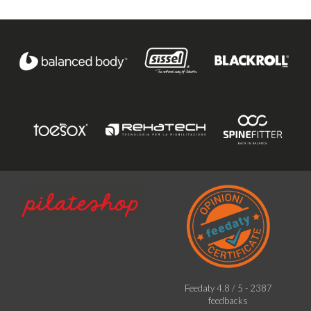
Feedaty
4.8
/
5
-
2387
feedbacks