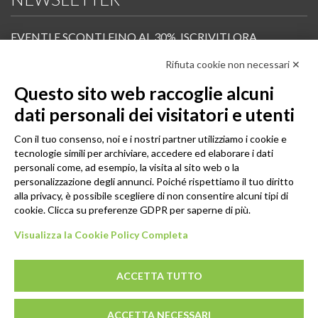
EVENTI E SCONTI FINO AL 30%. ISCRIVITI ORA.
Rifiuta cookie non necessari ✕
Scopri in anteprima i nuovi prodotti, le promozioni riservate ai professionisti e resta
informato sui prossimi corsi Pilates.
Questo sito web raccoglie alcuni
Iscrivi alla Newsletter
dati personali dei visitatori e utenti
SEGUICI
Con il tuo consenso, noi e i nostri partner utilizziamo i cookie e
tecnologie simili per archiviare, accedere ed elaborare i dati
personali come, ad esempio, la visita al sito web o la
personalizzazione degli annunci. Poiché rispettiamo il tuo diritto
alla privacy, è possibile scegliere di non consentire alcuni tipi di
cookie. Clicca su preferenze GDPR per saperne di più.
Visualizza la Cookie Policy Completa
ACCETTA TUTTO
© 2026 - GENESI COMPANY S.R.L. Via Conegliano, 96/30 31058
ACCETTA NECESSARI