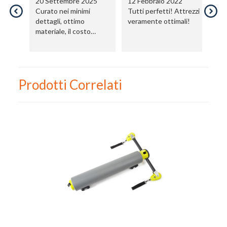
20 Settembre 2025
12 Febbraio 2022
2
Curato nei minimi
Tutti perfetti! Attrezzi
Ot
dettagli, ottimo
veramente ottimali!
Fi
materiale, il costo
pi
elevato è giustificato
in
dalla super qualità
Prodotti Correlati
Nome
Cognome
eMail
Telefono / Cellulare