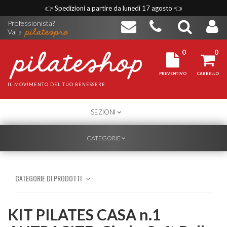
👉
Spedizioni a partire da lunedì 17 agosto
👈
Professionista?
Vai a
0
0
PREVENTIVO
CARRELLO
IL MOVIMENTO DEL TUO BENESSERE
TOGGLE
SEZIONI
NAVIGATION
TOGGLE
CATEGORIE
NAVIGATION
CATEGORIE DI PRODOTTI
KIT PILATES CASA n.1