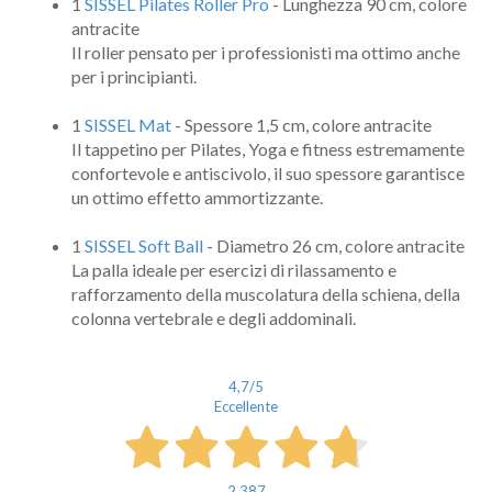
1
SISSEL Pilates Roller Pro
- Lunghezza 90 cm, colore
antracite
Il roller pensato per i professionisti ma ottimo anche
per i principianti.
1
SISSEL Mat
- Spessore 1,5 cm, colore antracite
Il tappetino per Pilates, Yoga e fitness estremamente
confortevole e antiscivolo, il suo spessore garantisce
un ottimo effetto ammortizzante.
1
SISSEL Soft Ball
- Diametro 26 cm, colore antracite
La palla ideale per esercizi di rilassamento e
rafforzamento della muscolatura della schiena, della
colonna vertebrale e degli addominali.
4,7
/5
Eccellente
2.387