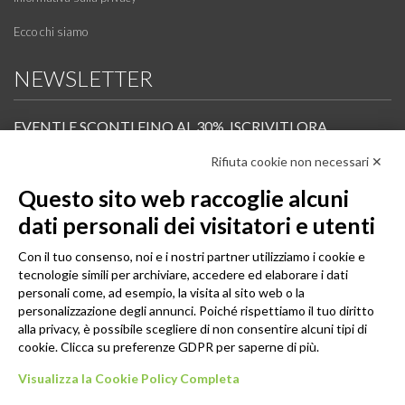
Ecco chi siamo
NEWSLETTER
EVENTI E SCONTI FINO AL 30%. ISCRIVITI ORA.
Rifiuta cookie non necessari ✕
Scopri in anteprima i nuovi prodotti, le promozioni riservate ai professionisti e resta
informato sui prossimi corsi Pilates.
Questo sito web raccoglie alcuni
Iscrivi alla Newsletter
dati personali dei visitatori e utenti
SEGUICI
Con il tuo consenso, noi e i nostri partner utilizziamo i cookie e
tecnologie simili per archiviare, accedere ed elaborare i dati
personali come, ad esempio, la visita al sito web o la
personalizzazione degli annunci. Poiché rispettiamo il tuo diritto
alla privacy, è possibile scegliere di non consentire alcuni tipi di
cookie. Clicca su preferenze GDPR per saperne di più.
Visualizza la Cookie Policy Completa