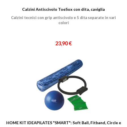
Calzini Antiscivolo ToeSox con dita, caviglia
Ho preso visione dell'
informativa al trattamento dati
.
Calzini tecnici con grip antiscivolo e 5 dita separate in vari
Voglio ricevere comunicazioni su corsi, eventi, prodotti e novità di
colori
Genesi srl.
Informativa Privacy
23,90 €
HOME KIT IDEAPILATES "SMART": Soft Ball, Fitband, Circle e