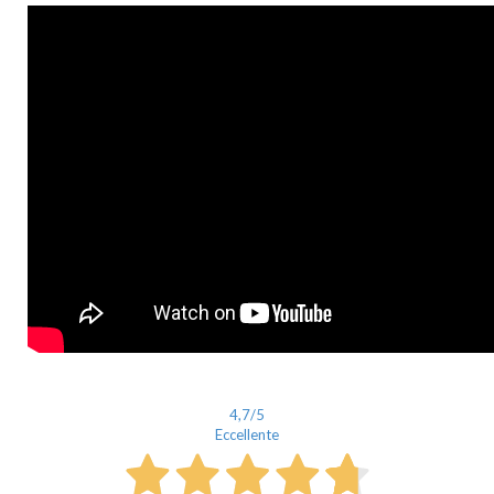
4,7
/5
Eccellente