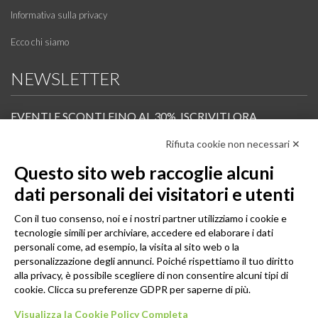
Informativa sulla privacy
Ecco chi siamo
NEWSLETTER
EVENTI E SCONTI FINO AL 30%. ISCRIVITI ORA.
Rifiuta cookie non necessari ✕
Scopri in anteprima i nuovi prodotti, le promozioni riservate ai professionisti e resta
informato sui prossimi corsi Pilates.
Questo sito web raccoglie alcuni
Iscrivi alla Newsletter
dati personali dei visitatori e utenti
SEGUICI
Con il tuo consenso, noi e i nostri partner utilizziamo i cookie e
tecnologie simili per archiviare, accedere ed elaborare i dati
personali come, ad esempio, la visita al sito web o la
personalizzazione degli annunci. Poiché rispettiamo il tuo diritto
alla privacy, è possibile scegliere di non consentire alcuni tipi di
cookie. Clicca su preferenze GDPR per saperne di più.
Visualizza la Cookie Policy Completa