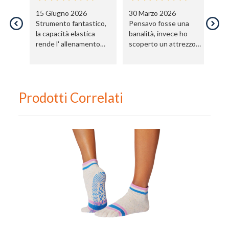
15 Giugno 2026
30 Marzo 2026
2
Nome
Strumento fantastico,
Pensavo fosse una
So
la capacità elastica
banalità, invece ho
us
rende l' allenamento
scoperto un attrezzo
cl
Cognome
completamente diverso
utilissimo e davvero
!
efficace!
eMail
Prodotti Correlati
Telefono / Cellulare
Città
Un privato
Un professionista