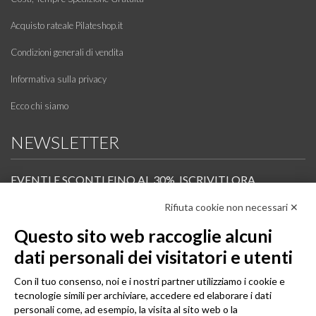
Acquisto rateale Pilateshop.it
Condizioni generali di vendita
Informativa sulla privacy
Ecco chi siamo
NEWSLETTER
EVENTI E SCONTI FINO AL 30%. ISCRIVITI ORA.
Rifiuta cookie non necessari ✕
Scopri in anteprima i nuovi prodotti, le promozioni riservate ai professionisti e resta
informato sui prossimi corsi Pilates.
Questo sito web raccoglie alcuni
Iscrivi alla Newsletter
dati personali dei visitatori e utenti
SEGUICI
Con il tuo consenso, noi e i nostri partner utilizziamo i cookie e
tecnologie simili per archiviare, accedere ed elaborare i dati
personali come, ad esempio, la visita al sito web o la