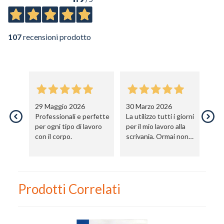
107
recensioni prodotto
29 Maggio 2026
30 Marzo 2026
0
Professionali e perfette
La utilizzo tutti i giorni
O
per ogni tipo di lavoro
per il mio lavoro alla
P
con il corpo.
scrivania. Ormai non
U
utilizzo più sedia o
C
sgabello, totalmente
diversa la seduta. E la
schiena ringrazia!
Prodotti Correlati