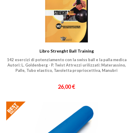
Un privato
Un professionista
Ho preso visione dell'
informativa al trattamento dati
.
Voglio ricevere comunicazioni su corsi, eventi, prodotti e novità di
Genesi srl.
Informativa Privacy
Libro Strenght Ball Training
142 esercizi di potenziamento con la swiss ball e la palla medica
Autori: L. Goldenberg - P. Twist Attrezzi urilizzati: Materassino,
Palle, Tubo elastico, Tavoletta propriocettiva, Manubri
26,00 €