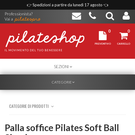
👉
Spedizioni a partire da lunedì 17 agosto
👈
Professionista?
Vai a
0
0
PREVENTIVO
CARRELLO
IL MOVIMENTO DEL TUO BENESSERE
TOGGLE
SEZIONI
NAVIGATION
TOGGLE
CATEGORIE
NAVIGATION
CATEGORIE DI PRODOTTI
Palla soffice Pilates Soft Ball