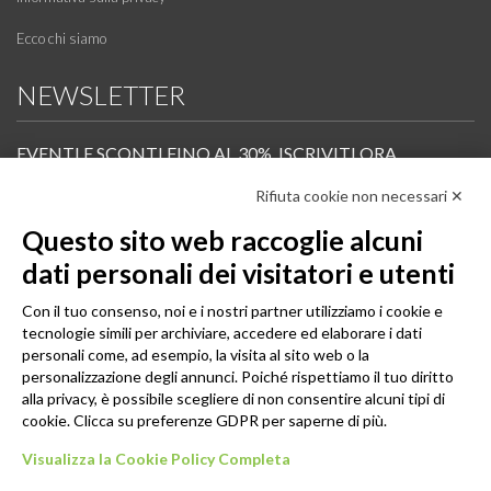
Ecco chi siamo
NEWSLETTER
EVENTI E SCONTI FINO AL 30%. ISCRIVITI ORA.
Rifiuta cookie non necessari ✕
Scopri in anteprima i nuovi prodotti, le promozioni riservate ai professionisti e resta
informato sui prossimi corsi Pilates.
Questo sito web raccoglie alcuni
Iscrivi alla Newsletter
dati personali dei visitatori e utenti
SEGUICI
Con il tuo consenso, noi e i nostri partner utilizziamo i cookie e
tecnologie simili per archiviare, accedere ed elaborare i dati
personali come, ad esempio, la visita al sito web o la
personalizzazione degli annunci. Poiché rispettiamo il tuo diritto
alla privacy, è possibile scegliere di non consentire alcuni tipi di
cookie. Clicca su preferenze GDPR per saperne di più.
Visualizza la Cookie Policy Completa