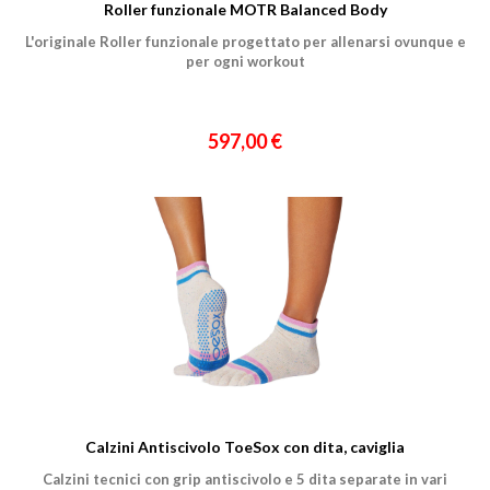
Città
Roller funzionale MOTR Balanced Body
L'originale Roller funzionale progettato per allenarsi ovunque e
per ogni workout
597,00 €
Un privato
Un professionista
Ho preso visione dell'
informativa al trattamento dati
.
Voglio ricevere comunicazioni su corsi, eventi, prodotti e novità di
Genesi srl.
Informativa Privacy
Calzini Antiscivolo ToeSox con dita, caviglia
Calzini tecnici con grip antiscivolo e 5 dita separate in vari