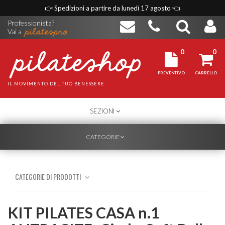
👉
Spedizioni a partire da lunedì 17 agosto
👈
Professionista?
Vai a
0
0
PREVENTIVO
CARRELLO
IL MOVIMENTO DEL TUO BENESSERE
TOGGLE
SEZIONI
NAVIGATION
TOGGLE
CATEGORIE
NAVIGATION
CATEGORIE DI PRODOTTI
KIT PILATES CASA n.1