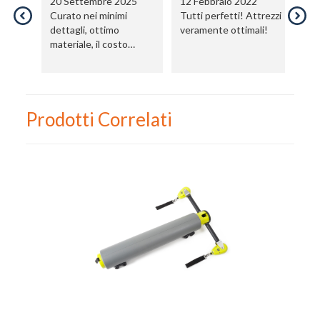
20 Settembre 2025
12 Febbraio 2022
2
Curato nei minimi
Tutti perfetti! Attrezzi
Ot
dettagli, ottimo
veramente ottimali!
Fi
materiale, il costo
pi
elevato è giustificato
in
dalla super qualità
Prodotti Correlati
Nome
Cognome
eMail
Telefono / Cellulare