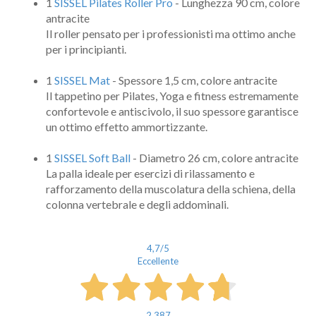
1
SISSEL Pilates Roller Pro
- Lunghezza 90 cm, colore
antracite
Il roller pensato per i professionisti ma ottimo anche
per i principianti.
1
SISSEL Mat
- Spessore 1,5 cm, colore antracite
Il tappetino per Pilates, Yoga e fitness estremamente
confortevole e antiscivolo, il suo spessore garantisce
un ottimo effetto ammortizzante.
1
SISSEL Soft Ball
- Diametro 26 cm, colore antracite
La palla ideale per esercizi di rilassamento e
rafforzamento della muscolatura della schiena, della
colonna vertebrale e degli addominali.
4,7
/5
Eccellente
2.387