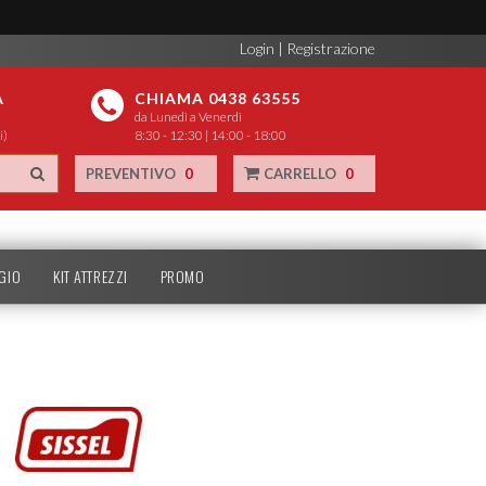
Login
|
Registrazione
A
CHIAMA 0438 63555
da Lunedì a Venerdì
i)
8:30 - 12:30 | 14:00 - 18:00
PREVENTIVO
0
CARRELLO
0
GIO
KIT ATTREZZI
PROMO