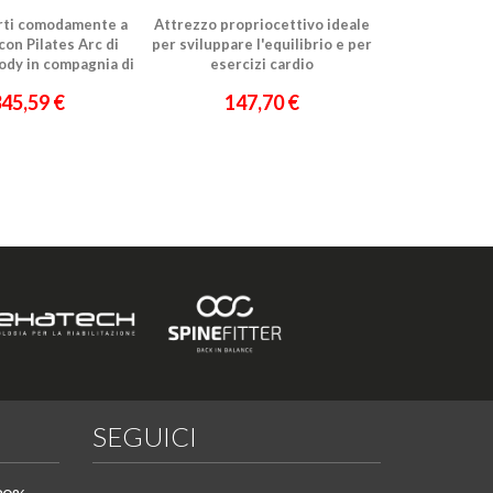
arti comodamente a
Attrezzo propriocettivo ideale
con Pilates Arc di
per sviluppare l'equilibrio e per
ody in compagnia di
esercizi cardio
 Ventimiglia
45,59 €
147,70 €
SEGUICI