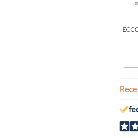
e
ECCO
Rece