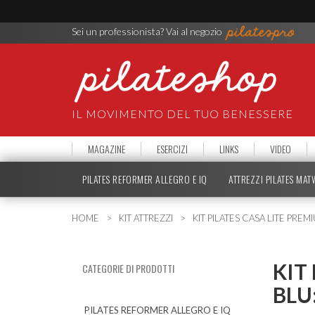
Sei un professionista? Vai al negozio
IL MOVIMENTO DEL TUO BENESSERE
MAGAZINE
ESERCIZI
LINKS
VIDEO
PILATES REFORMER ALLEGRO E IQ
ATTREZZI PILATES MA
HOME
KIT ATTREZZI
KIT PILATES CASA LITE PRE
KIT
CATEGORIE DI PRODOTTI
BLU:
PILATES REFORMER ALLEGRO E IQ