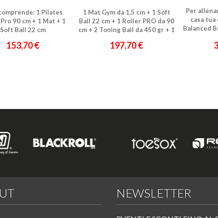
 Rullo e Materassino
Soft Ball, Rullo, Materassino,
Per allen
t comprende: 1 Pilates
1 Mat Gym da 1,5 cm + 1 Soft
Toning Ball e Band
casa tua 
 Pro 90 cm + 1 Mat + 1
Ball 22 cm + 1 Roller PRO da 90
Balanced B
Soft Ball 22 cm
cm + 2 Toning Ball da 450 gr + 1
Enzo
FitBand 2 m.
153,70 €
197,70 €
3
UT
NEWSLETTER