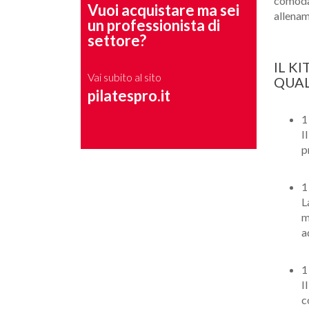
comodam
Vuoi acquistare ma sei
allenam
un professionista di
settore?
IL K
Vai subito al sito
QUAL
pilatespro.it
I
p
L
m
a
I
c