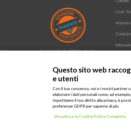
Contatti
Costi, Te
Acquisto r
Condizioni
Informati
Feedaty
4.8
/
5
-
2387
feedbacks
Ecco chi 
Questo sito web raccogli
e utenti
Con il tuo consenso, noi e i nostri partner u
elaborare i dati personali come, ad esempio, 
rispettiamo il tuo diritto alla privacy, è poss
preferenze GDPR per saperne di più.
©
Visualizza la Cookie Policy Completa