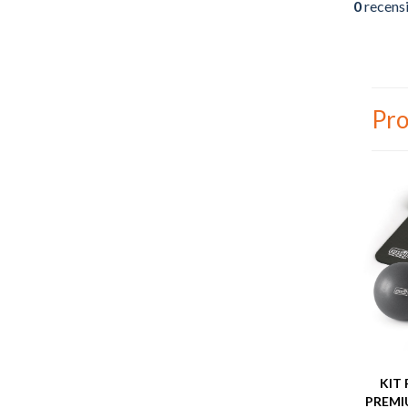
0
recens
Pro
KIT 
PREMI