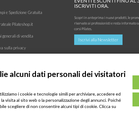
EVENTI E SCONTI FINO AL 
ISCRIVITI ORA.
mpi e Spedizione Gratuita
Scopri in anteprima i nuovi prodotti, le prom
riservate ai professionisti e resta informato s
ateale Pilateshop.it
corsi Pilates.
 generali di vendita
Iscrivi alla Newsletter
va sulla privacy
siamo
e alcuni dati personali dei visitatori
tilizziamo i cookie e tecnologie simili per archiviare, accedere ed
la visita al sito web o la personalizzazione degli annunci. Poiché
ibile scegliere di non consentire alcuni tipi di cookie. Clicca su
 2026 - GENESI COMPANY S.R.L. Via Conegliano, 96/30 31058 Susegana (T
P.IVA: 03739670267 - REA: TV-294498 - CS: € 10.000,00 I.V.
SEDE LEGALE: Via Montello, 6 31044 Montebelluna (TV)
info@pilatesshop.it - 0438 63555