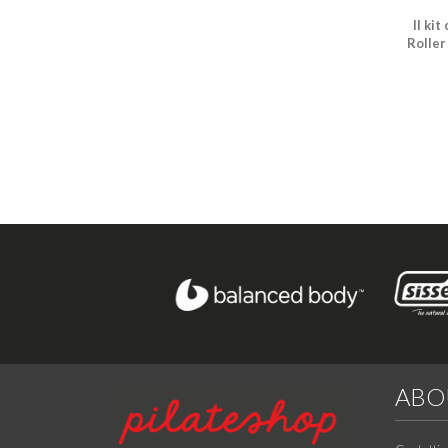
Ball,
Il ki
Roller
ABO