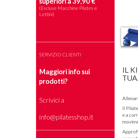
superiori a 39,90 €
(Escluse Macchine Pilates e
Lettini)
SERVIZIO CLIENTI
IL K
Maggiori info sui
TUA
prodotti?
Allenar
Scrivici a
Il Pilat
e a cor
info@pilatesshop.it
movime
Approfit