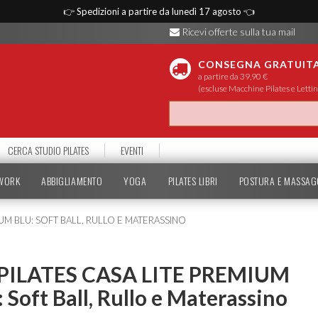
👉
Spedizioni a partire da lunedì 17 agosto
👈
Ricevi offerte sulla tua mail
CONSEGNA GRATUIT
a partire da 39,90 €
(escluse Macchine Pilates e Lettin
CERCA STUDIO PILATES
EVENTI
TWORK
ABBIGLIAMENTO
YOGA
PILATES LIBRI
POSTURA E MASSAG
MIUM BLU: SOFT BALL, RULLO E MATERASSINO
 PILATES CASA LITE PREMIUM
 Soft Ball, Rullo e Materassino