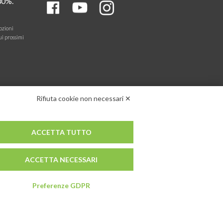
30%.
ozioni
ui prossimi
Rifiuta cookie non necessari ✕
ACCETTA TUTTO
ACCETTA NECESSARI
Preferenze GDPR
V)