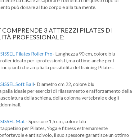
ente da casa e assaporare i benefici che questo tipo di
ento può donare al tuo corpo e alla tua mente.
IT COMPRENDE 3 ATTREZZI PILATES DI
ITÀ PROFESSIONALE:
1
SISSEL Pilates Roller Pro
- Lunghezza 90 cm, colore blu
l roller ideato per i professionisti, ma ottimo anche per i
rincipianti che amplia la possibilità del training Pilates.
1
SISSEL Soft Ball
- Diametro cm 22, colore blu
a palla ideale per esercizi di rilassamento e rafforzamento della
uscolatura della schiena, della colonna vertebrale e degli
ddominali.
1
SISSEL Mat
- Spessore 1,5 cm, colore blu
Nome
l tappetino per Pilates, Yoga e fitness estremamente
onfortevole e antiscivolo, il suo spessore garantisce un ottimo