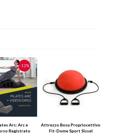
−12%
lates Arc: Arc e
Attrezzo Bosu Propriocettivo
rso Registrato
Fit-Dome Sport Sissel