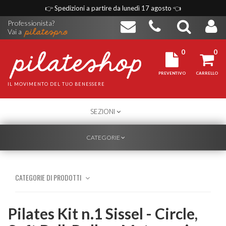
👉
Spedizioni a partire da lunedì 17 agosto
👈
Professionista?
Vai a
0
0
PREVENTIVO
CARRELLO
IL MOVIMENTO DEL TUO BENESSERE
TOGGLE
SEZIONI
NAVIGATION
TOGGLE
CATEGORIE
NAVIGATION
CATEGORIE DI PRODOTTI
Pilates Kit n.1 Sissel - Circle,