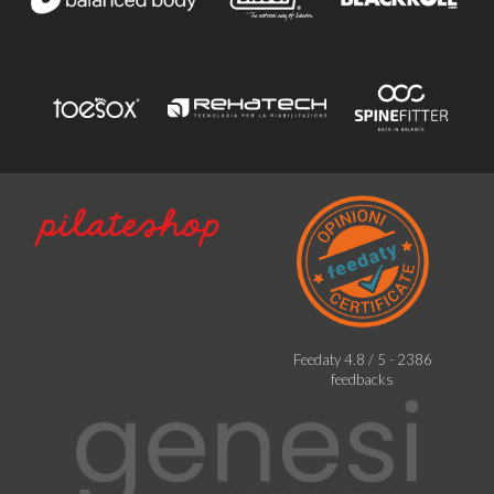
Feedaty
4.8
/
5
-
2386
feedbacks