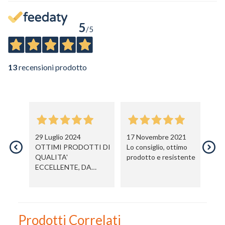
eMail
5
/5
Telefono / Cellulare
13
recensioni prodotto
Città
29 Luglio 2024
17 Novembre 2021
0
OTTIMI PRODOTTI DI
Lo consiglio, ottimo
Pr
QUALITA'
prodotto e resistente
sp
Un privato
ECCELLENTE, DA
Un professionista
CONSIGLIARE
Ho preso visione dell'
informativa al trattamento dati
.
Voglio ricevere comunicazioni su corsi, eventi, prodotti e novità di
Prodotti Correlati
Genesi srl.
Informativa Privacy