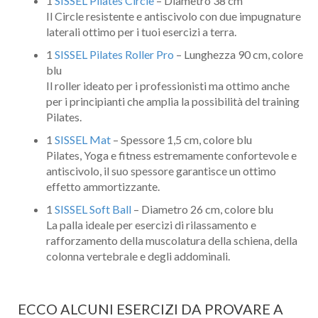
1
SISSEL Pilates Circle
– Diametro 38 cm
Il Circle resistente e antiscivolo con due impugnature
laterali ottimo per i tuoi esercizi a terra.
1
SISSEL Pilates Roller Pro
– Lunghezza 90 cm, colore
blu
Il roller ideato per i professionisti ma ottimo anche
per i principianti che amplia la possibilità del training
Pilates.
1
SISSEL Mat
– Spessore 1,5 cm, colore blu
Pilates, Yoga e fitness estremamente confortevole e
antiscivolo, il suo spessore garantisce un ottimo
effetto ammortizzante.
1
SISSEL Soft Ball
– Diametro 26 cm, colore blu
La palla ideale per esercizi di rilassamento e
rafforzamento della muscolatura della schiena, della
colonna vertebrale e degli addominali.
ECCO ALCUNI ESERCIZI DA PROVARE A