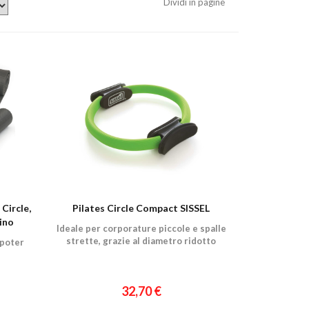
Dividi in pagine
 Circle,
Pilates Circle Compact SISSEL
sino
Ideale per corporature piccole e spalle
strette, grazie al diametro ridotto
 poter
32,70 €