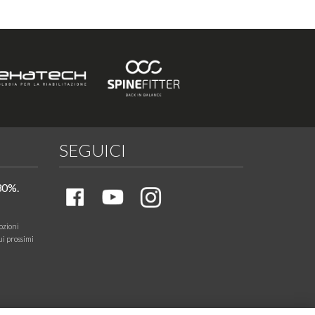
SEGUICI
30%.
ozioni
ui prossimi