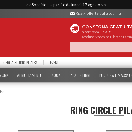
👉
Spedizioni a partire da lunedì 17 agosto
👈
Ricevi offerte sulla tua mail
CONSEGNA GRATUIT
a partire da 39,90 €
(escluse Macchine Pilates e Lettin
CERCA STUDIO PILATES
EVENTI
TWORK
ABBIGLIAMENTO
YOGA
PILATES LIBRI
POSTURA E MASSAG
LES
RING CIRCLE PIL