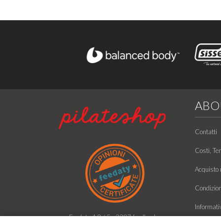
ABO
Contatti
Costi, Te
Acquisto r
Condizioni
Informati
Feedaty
4.8
/
5
-
2387
feedbacks