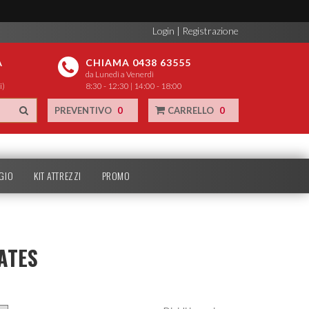
Login
|
Registrazione
A
CHIAMA 0438 63555
da Lunedì a Venerdì
i)
8:30 - 12:30 | 14:00 - 18:00
PREVENTIVO
0
CARRELLO
0
GIO
KIT ATTREZZI
PROMO
ATES