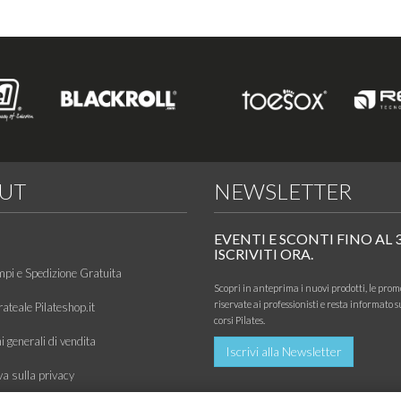
UT
NEWSLETTER
EVENTI E SCONTI FINO AL 
ISCRIVITI ORA.
mpi e Spedizione Gratuita
Scopri in anteprima i nuovi prodotti, le prom
riservate ai professionisti e resta informato s
ateale Pilateshop.it
corsi Pilates.
 generali di vendita
Iscrivi alla Newsletter
va sulla privacy