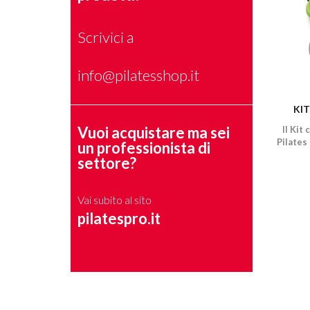
Scrivici a
info@pilatesshop.it
KIT
Vuoi acquistare ma sei
Il Kit
Pilates
un professionista di
settore?
Vai subito al sito
pilatespro.it