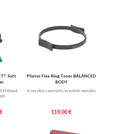
": Soft
Pilates Flex Ring Toner BALANCED
ler
BODY
 1 Fitband
II cerchio costruito in solido metallo
oft
€
119,00 €