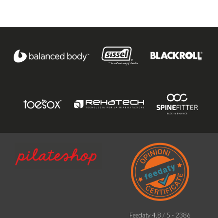
Feedaty
4.8
/
5
-
2386