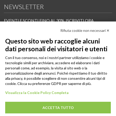
NEWSLETTER
EVENTI E SCONTI FINO AL 30%. ISCRIVITI ORA.
Rifiuta cookie non necessari ✕
Scopri in anteprima i nuovi prodotti, le promozioni riservate ai professionisti e resta
informato sui prossimi corsi Pilates.
Questo sito web raccoglie alcuni
Iscrivi alla Newsletter
dati personali dei visitatori e utenti
SEGUICI
Con il tuo consenso, noi e i nostri partner utilizziamo i cookie e
tecnologie simili per archiviare, accedere ed elaborare i dati
personali come, ad esempio, la visita al sito web o la
personalizzazione degli annunci. Poiché rispettiamo il tuo diritto
alla privacy, è possibile scegliere di non consentire alcuni tipi di
cookie. Clicca su preferenze GDPR per saperne di più.
Visualizza la Cookie Policy Completa
ACCETTA TUTTO