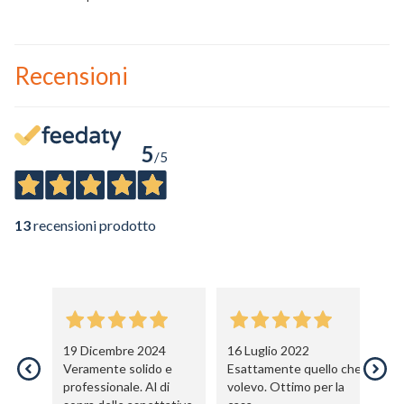
Recensioni
Un privato
5
Un professionista
/5
Ho preso visione dell'
informativa al trattamento dati
.
13
recensioni prodotto
Voglio ricevere comunicazioni su corsi, eventi, prodotti e novità di
Genesi srl.
Informativa Privacy
19 Dicembre 2024
16 Luglio 2022
1
Veramente solido e
Esattamente quello che
Be
professionale. Al di
volevo. Ottimo per la
pr