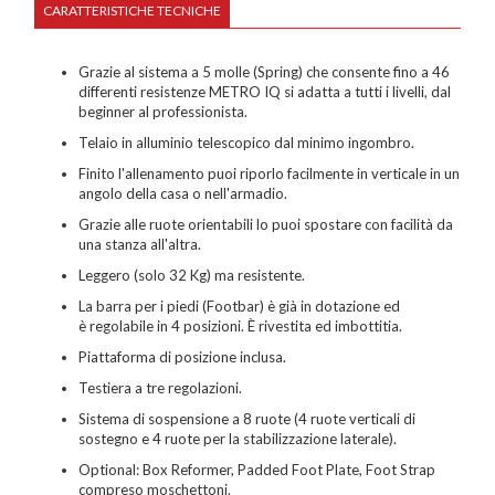
CARATTERISTICHE TECNICHE
Grazie al sistema a 5 molle (Spring) che consente fino a 46
differenti resistenze METRO IQ si adatta a tutti i livelli, dal
beginner al professionista.
Telaio in alluminio telescopico dal minimo ingombro.
Finito l'allenamento puoi riporlo facilmente in verticale in un
angolo della casa o nell'armadio.
Grazie alle ruote orientabili lo puoi spostare con facilità da
una stanza all'altra.
Nome
Leggero (solo 32 Kg) ma resistente.
Cognome
La barra per i piedi (Footbar) è già in dotazione ed
è regolabile in 4 posizioni. È rivestita ed imbottitia.
eMail
Piattaforma di posizione inclusa.
Testiera a tre regolazioni.
Telefono / Cellulare
Sistema di sospensione a 8 ruote (4 ruote verticali di
sostegno e 4 ruote per la stabilizzazione laterale).
Città
Optional: Box Reformer, Padded Foot Plate, Foot Strap
compreso moschettoni.