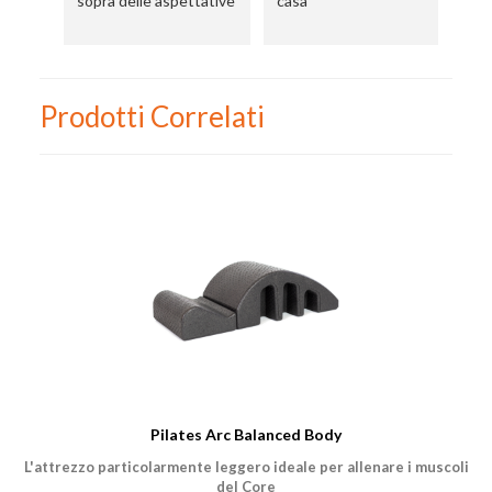
sopra delle aspettative
casa
ce
Prodotti Correlati
Pilates Arc Balanced Body
L'attrezzo particolarmente leggero ideale per allenare i muscoli
del Core