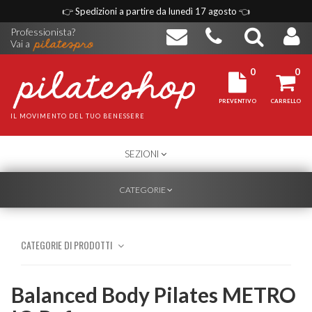
👉
Spedizioni a partire da lunedì 17 agosto
👈
Professionista?
Vai a
0
0
PREVENTIVO
CARRELLO
IL MOVIMENTO DEL TUO BENESSERE
TOGGLE
SEZIONI
NAVIGATION
TOGGLE
CATEGORIE
NAVIGATION
CATEGORIE DI PRODOTTI
Balanced Body Pilates METRO