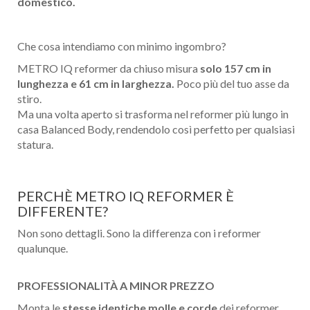
domestico.
Che cosa intendiamo con minimo ingombro?
METRO IQ reformer da chiuso misura
solo 157 cm in
lunghezza e 61 cm in larghezza.
Poco più del tuo asse da
stiro.
Ma una volta aperto si trasforma nel reformer più lungo in
casa Balanced Body, rendendolo così perfetto per qualsiasi
statura.
PERCHÈ METRO IQ REFORMER È
DIFFERENTE?
Non sono dettagli. Sono la differenza con i reformer
qualunque.
PROFESSIONALITÀ A MINOR PREZZO
Monta le
stesse identiche molle e corde
dei reformer