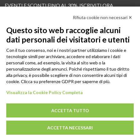
EVENTI E SCONTI FINO AL 30%. ISCRIVITI ORA.
Rifiuta cookie non necessari ✕
Scopri in anteprima i nuovi prodotti, le promozioni riservate ai professionisti e resta
informato sui prossimi corsi Pilates.
Questo sito web raccoglie alcuni
Iscrivi alla Newsletter
dati personali dei visitatori e utenti
SEGUICI
Con il tuo consenso, noi e i nostri partner utilizziamo i cookie e
tecnologie simili per archiviare, accedere ed elaborare i dati
personali come, ad esempio, la visita al sito web o la
personalizzazione degli annunci. Poiché rispettiamo il tuo diritto
alla privacy, è possibile scegliere di non consentire alcuni tipi di
cookie. Clicca su preferenze GDPR per saperne di più.
Visualizza la Cookie Policy Completa
ACCETTA TUTTO
© 2026 - GENESI COMPANY S.R.L. Via Conegliano, 96/30 31058
ACCETTA NECESSARI
Susegana (TV)
P.IVA: 03739670267 - REA: TV-294498 - CS: € 10.000,00 I.V.