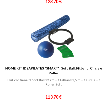
128,70 €
Un privato
Un professionista
Ho preso visione dell'
informativa al trattamento dati
.
Voglio ricevere comunicazioni su corsi, eventi, prodotti e novità di
Genesi srl.
Informativa Privacy
HOME KIT IDEAPILATES "SMART": Soft Ball, Fitband, Circle e
Roller
Il kit contiene: 1 Soft Ball 22 cm + 1 Fitband 2,5 m + 1 Circle + 1
Roller Soft
113,70 €