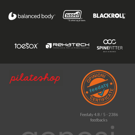
Feedaty
4.8
/
5
-
2386
feedbacks