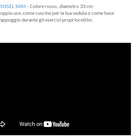
1
SISSEL Sitfit
- Colore rosso, diametro 33 cm
oppio uso, come cuscino per la tua seduta o come base
'appoggio durante gli esercizi propriocettivi.
Nome
Cognome