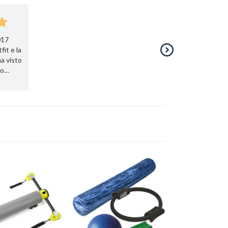
017
fit e la
a visto
ho
 kit.
rovare
t con