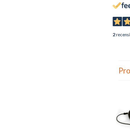
2
recens
Pro