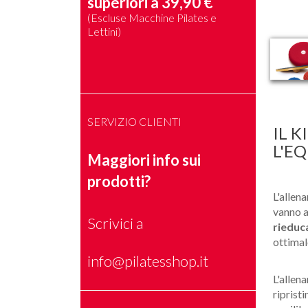
superiori a 39,90 €
(Escluse Macchine Pilates e
Lettini)
SERVIZIO CLIENTI
IL K
L'EQ
Maggiori info sui
prodotti?
L'allen
vanno a 
Scrivici a
rieduca
ottima
info@pilatesshop.it
L'allen
ripristi