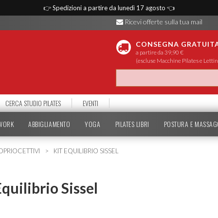
👉
Spedizioni a partire da lunedì 17 agosto
👈
Ricevi offerte sulla tua mail
CONSEGNA GRATUIT
a partire da 39,90 €
(escluse Macchine Pilates e Lettin
CERCA STUDIO PILATES
EVENTI
TWORK
ABBIGLIAMENTO
YOGA
PILATES LIBRI
POSTURA E MASSAG
OPRIOCETTIVI
KIT EQUILIBRIO SISSEL
Equilibrio Sissel