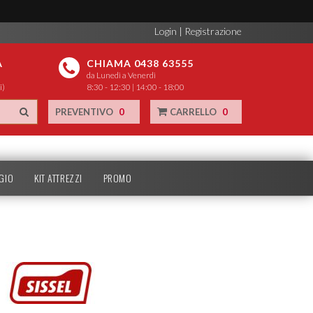
Login
|
Registrazione
A
CHIAMA 0438 63555
da Lunedì a Venerdì
i)
8:30 - 12:30 | 14:00 - 18:00
PREVENTIVO
0
CARRELLO
0
GIO
KIT ATTREZZI
PROMO