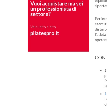
equilib
Vuoi acquistare ma sei
riportat
un professionista di
settore?
Per int
esercizi
Vai subito al sito
disturb
pilatespro.it
l'atleta
operant
CON
p
P
l
1
L
d