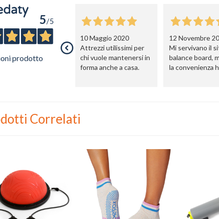
5
/5
10 Maggio 2020
12 Novembre 2
Attrezzi utilissimi per
Mi servivano il sit
ioni prodotto
chi vuole mantenersi in
balance board, m
forma anche a casa.
la convenienza 
preferito tutto il
Sarebbe bello t
sul sito anche ki
prodotti diversi.
dotti Correlati