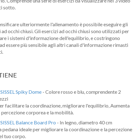
rio. Comprende una serie di esercizi da visualizzare nei 3 video
i sotto.
ensificare ulteriormente l'allenamento è possibile eseguire gli
 ad occhi chiusi. Gli esercizi ad occhi chiusi sono utilizzati per
are i sistemi d'informazione dell'equilibrio, e costringono
 ad essere più sensibile agli altri canali d'informazione rimasti
i.
TIENE
1
SISSEL Spiky Dome
- Colore rosso e blu, comprendente 2
ezzi
er facilitare la coordinazione, migliorare l'equilibrio, Aumenta
a percezione corporea e la mobilità.
 SISSEL Balance Board Pro
- In legno, diametro 40 cm
a pedana ideale per migliorare la coordinazione e la percezione
el tuo corpo.