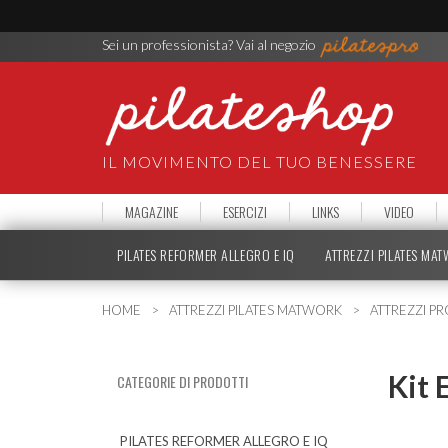
Sei un professionista? Vai al negozio
IL MOVIMENTO DEL TUO BENESSERE
MAGAZINE
ESERCIZI
LINKS
VIDEO
PILATES REFORMER ALLEGRO E IQ
ATTREZZI PILATES MA
HOME
ATTREZZI PILATES MATWORK
ATTREZZI PR
Kit 
CATEGORIE DI PRODOTTI
PILATES REFORMER ALLEGRO E IQ