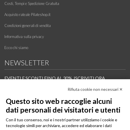
Costi, Tempi e Spedizione Gratuita
Acquisto rateale Pilateshop.it
Condizioni generali di vendita
Informativa sulla privacy
Ecco chi siamo
NEWSLETTER
EVENTI E SCONTI FINO AL 30%. ISCRIVITI ORA.
Rifiuta cookie non necessari ✕
Scopri in anteprima i nuovi prodotti, le promozioni riservate ai professionisti e resta
informato sui prossimi corsi Pilates.
Questo sito web raccoglie alcuni
Iscrivi alla Newsletter
dati personali dei visitatori e utenti
SEGUICI
Con il tuo consenso, noi e i nostri partner utilizziamo i cookie e
tecnologie simili per archiviare, accedere ed elaborare i dati