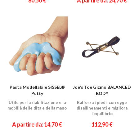
80,50 €
A partire da: 24,70 €
Pasta Modellabile SISSEL®
Joe's Toe Gizmo BALANCED
Putty
BODY
Utile per la riabilitazione e la
Rafforza i piedi, corregge
mobilià delle dita e della mano
disallineamenti e migliora
l’equilibrio
A partire da: 14,70 €
112,90 €