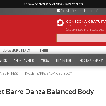
👉
New Anniversary Allegro 2 Reformer
👈
Ricevi offerte sulla tua mail
CONSEGNA GRATUIT
a partire da 39,90 €
(escluse Macchine Pilates e Lettin
CERCA STUDIO PILATES
EVENTI
TWORK
ABBIGLIAMENTO
YOGA
PILATES LIBRI
POSTURA E MASSAG
ATES FITNESS
BALLET BARRE BALANCED BODY
et Barre Danza Balanced Body