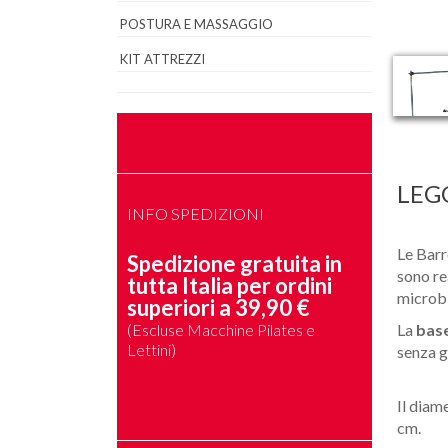
POSTURA E MASSAGGIO
KIT ATTREZZI
LEGG
INFO SPEDIZIONI
Le Bar
Spedizione gratuita in
sono re
tutta Italia per ordini
microbi
superiori a 39,90 €
(Escluse Macchine Pilates e
La
base
Lettini)
senza g
Il diam
cm.