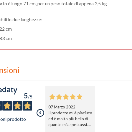
orto è lungo 71 cm, per un peso totale di appena 3,5 kg.
bili in due lunghezze:
22 cm
Nome
83 cm
Cognome
eMail
nsioni
Telefono / Cellulare
5
Città
/5
07 Marzo 2022
Il prodotto mi è piaciuto
ioni prodotto
ed è molto più bello di
quanto mi aspettassi.
Ben rifinito e curato, sia