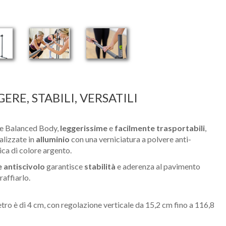
ERE, STABILI, VERSATILI
re Balanced Body,
leggerissime
e
facilmente trasportabili
,
alizzate in
alluminio
con una verniciatura a polvere anti-
ca di colore argento.
 antiscivolo
garantisce
stabilità
e aderenza al pavimento
raffiarlo.
etro è di 4 cm, con regolazione verticale da 15,2 cm fino a 116,8