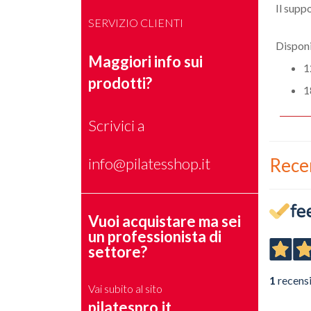
Il supp
SERVIZIO CLIENTI
Disponi
Maggiori info sui
1
prodotti?
1
Scrivici a
info@pilatesshop.it
Rece
Vuoi acquistare ma sei
un professionista di
settore?
1
recens
Vai subito al sito
pilatespro.it