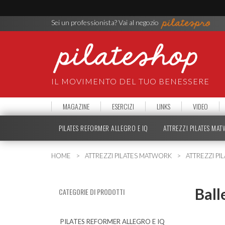
Sei un professionista? Vai al negozio
IL MOVIMENTO DEL TUO BENESSERE
MAGAZINE
ESERCIZI
LINKS
VIDEO
PILATES REFORMER ALLEGRO E IQ
ATTREZZI PILATES MA
HOME
ATTREZZI PILATES MATWORK
ATTREZZI PIL
Ball
CATEGORIE DI PRODOTTI
PILATES REFORMER ALLEGRO E IQ