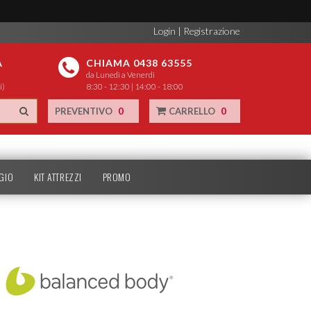
Login
|
Registrazione
A
CHIAMA 0438 63555
da Lunedì a Venerdì
i)
8:30 - 12:30 | 14:00 - 18:00
PREVENTIVO
0
CARRELLO
0
GIO
KIT ATTREZZI
PROMO