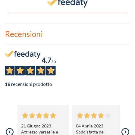
Nome
Cognome
Recensioni
eMail
Telefono / Cellulare
4.7
/5
Città
18
recensioni prodotto
Un privato
Un professionista
21 Giugno 2023
04 Aprile 2023
1
Attrezzo versatile e
Soddisfatta del
Lè