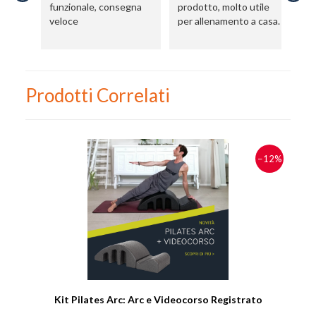
funzionale, consegna
prodotto, molto utile
us
Ho preso visione dell'
informativa al trattamento dati
.
veloce
per allenamento a casa.
te
Voglio ricevere comunicazioni su corsi, eventi, prodotti e novità di
Genesi srl.
Informativa Privacy
Prodotti Correlati
−12%
Kit Pilates Arc: Arc e Videocorso Registrato