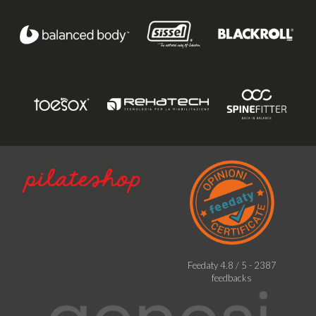
Feedaty
4.8
/
5
-
2387
feedbacks