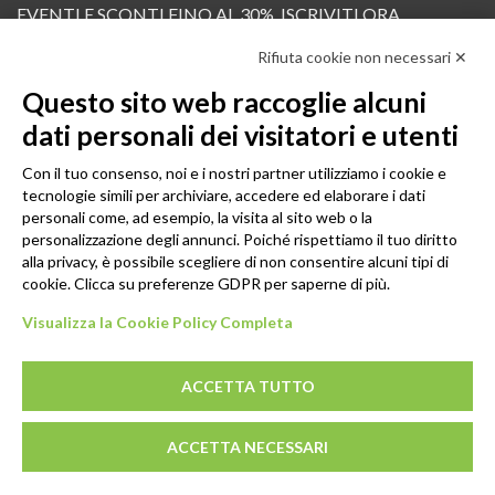
EVENTI E SCONTI FINO AL 30%. ISCRIVITI ORA.
Rifiuta cookie non necessari ✕
Scopri in anteprima i nuovi prodotti, le promozioni riservate ai professionisti e resta
informato sui prossimi corsi Pilates.
Questo sito web raccoglie alcuni
Iscrivi alla Newsletter
dati personali dei visitatori e utenti
SEGUICI
Con il tuo consenso, noi e i nostri partner utilizziamo i cookie e
tecnologie simili per archiviare, accedere ed elaborare i dati
personali come, ad esempio, la visita al sito web o la
personalizzazione degli annunci. Poiché rispettiamo il tuo diritto
alla privacy, è possibile scegliere di non consentire alcuni tipi di
cookie. Clicca su preferenze GDPR per saperne di più.
Visualizza la Cookie Policy Completa
ACCETTA TUTTO
© 2026 - GENESI COMPANY S.R.L. Via Conegliano, 96/30 31058
ACCETTA NECESSARI
Susegana (TV)
P.IVA: 03739670267 - REA: TV-294498 - CS: € 10.000,00 I.V.