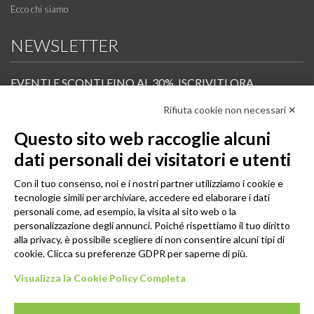
Ecco chi siamo
NEWSLETTER
EVENTI E SCONTI FINO AL 30%. ISCRIVITI ORA.
Rifiuta cookie non necessari ✕
Scopri in anteprima i nuovi prodotti, le promozioni riservate ai professionisti e resta
informato sui prossimi corsi Pilates.
Questo sito web raccoglie alcuni
Iscrivi alla Newsletter
dati personali dei visitatori e utenti
SEGUICI
Con il tuo consenso, noi e i nostri partner utilizziamo i cookie e
tecnologie simili per archiviare, accedere ed elaborare i dati
personali come, ad esempio, la visita al sito web o la
personalizzazione degli annunci. Poiché rispettiamo il tuo diritto
alla privacy, è possibile scegliere di non consentire alcuni tipi di
cookie. Clicca su preferenze GDPR per saperne di più.
Visualizza la Cookie Policy Completa