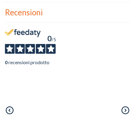
Nome
Recensioni
Cognome
eMail
0
/5
Telefono / Cellulare
0
recensioni prodotto
Città
Un privato
Un professionista