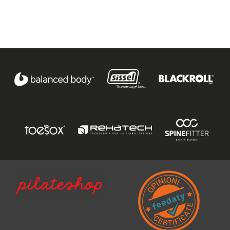
Ho preso visione dell'
informativa al trattamento dati
.
Voglio ricevere comunicazioni su corsi, eventi, prodotti e novità di
Genesi srl.
Informativa Privacy