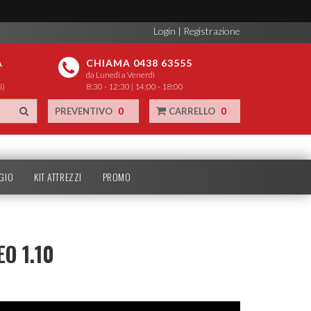
Login
|
Registrazione
A
CHIAMA 0438 63555
da Lunedì a Venerdì
i)
8:30 - 12:30 | 14:00 - 18:00
PREVENTIVO
0
CARRELLO
0
GIO
KIT ATTREZZI
PROMO
O 1.10