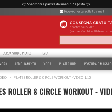
👉
Spedizioni a partire da lunedì 17 agosto
👈
Ricevi offerte sulla tua mail
CONSEGNA GRATUIT
a partire da 39,90 €
(escluse Macchine Pilates e Lettin
CERCA STUDIO PILATES
EVENTI
TWORK
ABBIGLIAMENTO
YOGA
PILATES LIBRI
POSTURA E MASSAG
IDEO
PILATES ROLLER & CIRCLE WORKOUT - VIDEO 1.10
ES ROLLER & CIRCLE WORKOUT - VIDE