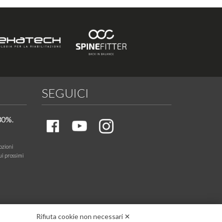
SEGUICI
30%.
ozioni
ui prossimi
Rifiuta cookie non necessari ✕