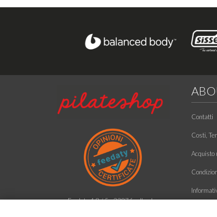
ABO
Contatti
Costi, Te
Acquisto r
Condizioni
Informati
Feedaty
4.8
/
5
-
2387
feedbacks
Ecco chi 