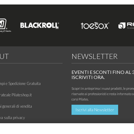
UT
NEWSLETTER
EVENTI E SCONTI FINO AL 
ISCRIVITI ORA.
mpi e Spedizione Gratuita
Scopri in anteprima i nuovi prodotti, le prom
riservate ai professionisti e resta informato s
ateale Pilateshop.it
corsi Pilates.
 generali di vendita
Iscrivi alla Newsletter
va sulla privacy
siamo