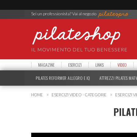
Sei un professionista? Vai al negozio
IL MOVIMENTO DEL TUO BENESSERE
MAGAZINE
ESERCIZI
LINKS
VIDEO
PILATES REFORMER ALLEGRO E IQ
ATTREZZI PILATES MA
HOME
ESERCIZI VIDEO - CATEGORIE
ESERCIZI V
PILAT