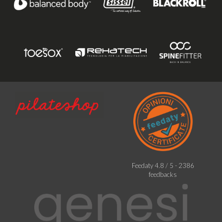
Feedaty
4.8
/
5
-
2386
feedbacks