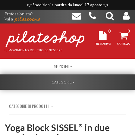
👉
Spedizioni a partire da lunedì 17 agosto
👈
Professionista?
Vai a
0
0
PREVENTIVO
CARRELLO
IL MOVIMENTO DEL TUO BENESSERE
TOGGLE
SEZIONI
NAVIGATION
TOGGLE
CATEGORIE
NAVIGATION
CATEGORIE DI PRODOTTI
Yoga Block SISSEL
in due
®