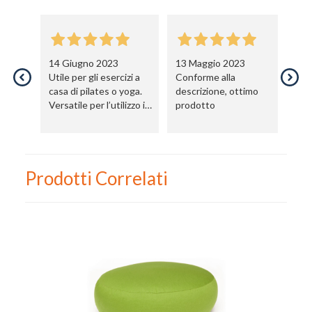
14 Giugno 2023
13 Maggio 2023
19
Utile per gli esercizi a
Conforme alla
An
casa di pilates o yoga.
descrizione, ottimo
ma
Versatile per l’utilizzo in
prodotto
più esercizi.
Prodotti Correlati