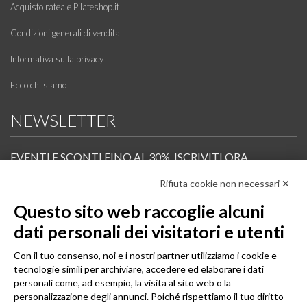
Acquisto rateale Pilateshop.it
Condizioni generali di vendita
Informativa sulla privacy
Ecco chi siamo
NEWSLETTER
EVENTI E SCONTI FINO AL 30%. ISCRIVITI ORA.
Rifiuta cookie non necessari ✕
Scopri in anteprima i nuovi prodotti, le promozioni riservate ai professionisti e resta
informato sui prossimi corsi Pilates.
Questo sito web raccoglie alcuni
Iscrivi alla Newsletter
dati personali dei visitatori e utenti
SEGUICI
Con il tuo consenso, noi e i nostri partner utilizziamo i cookie e
tecnologie simili per archiviare, accedere ed elaborare i dati
personali come, ad esempio, la visita al sito web o la
personalizzazione degli annunci. Poiché rispettiamo il tuo diritto