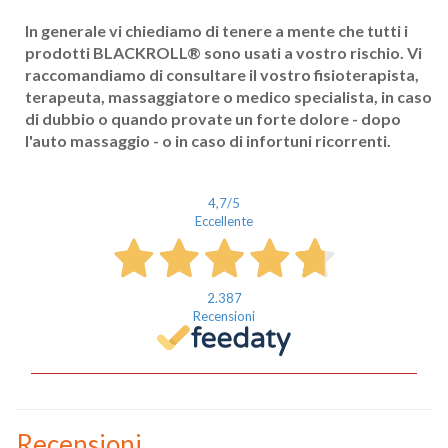
In generale vi chiediamo di tenere a mente che tutti i
Cognome
prodotti BLACKROLL
®
sono usati a vostro rischio. Vi
raccomandiamo di consultare il vostro fisioterapista,
terapeuta, massaggiatore o medico specialista, in caso
eMail
di dubbio o quando provate un forte dolore - dopo
l'auto massaggio - o in caso di infortuni ricorrenti.
Telefono / Cellulare
Città
4,7
/5
Eccellente
2.387
Recensioni
Un privato
Un professionista
Recensioni