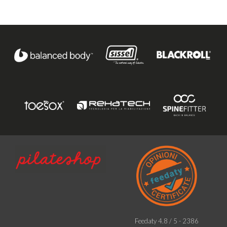
Feedaty
4.8
/
5
-
2386