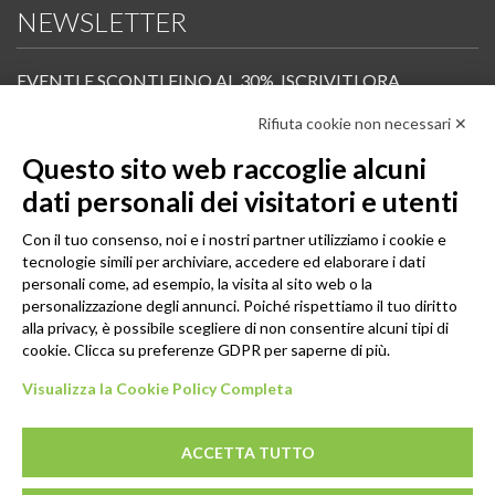
NEWSLETTER
EVENTI E SCONTI FINO AL 30%. ISCRIVITI ORA.
Rifiuta cookie non necessari ✕
Scopri in anteprima i nuovi prodotti, le promozioni riservate ai professionisti e resta
informato sui prossimi corsi Pilates.
Questo sito web raccoglie alcuni
Iscrivi alla Newsletter
dati personali dei visitatori e utenti
SEGUICI
Con il tuo consenso, noi e i nostri partner utilizziamo i cookie e
tecnologie simili per archiviare, accedere ed elaborare i dati
personali come, ad esempio, la visita al sito web o la
personalizzazione degli annunci. Poiché rispettiamo il tuo diritto
alla privacy, è possibile scegliere di non consentire alcuni tipi di
cookie. Clicca su preferenze GDPR per saperne di più.
Visualizza la Cookie Policy Completa
ACCETTA TUTTO