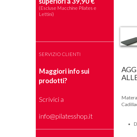
superiori a 39,90 €
(Escluse Macchine Pilates e
Lettini)
SERVIZIO CLIENTI
AGG
Maggiori info sui
ALL
prodotti?
Materas
Scrivici a
Cadilla
info@pilatesshop.it
D