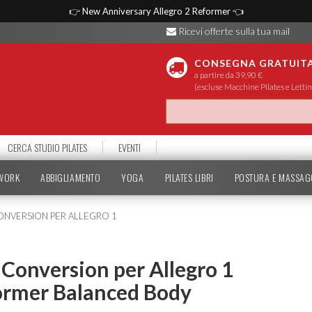
👉
New Anniversary Allegro 2 Reformer
👈
Ricevi offerte sulla tua mail
CONSEGNA GRATUIT
a partire da 39,90 €
(escluse Macchine Pilates e Lettin
CERCA STUDIO PILATES
EVENTI
TWORK
ABBIGLIAMENTO
YOGA
PILATES LIBRI
POSTURA E MASSAG
ONVERSION PER ALLEGRO 1
Conversion per Allegro 1
ormer Balanced Body