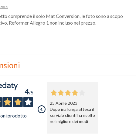
ene:
Telefono / Cellulare
otto comprende il solo Mat Conversion, le foto sono a scopo
ativo. Reformer Allegro 1 non incluso nel prezzo.
Città
nsioni
Un privato
Un professionista
4
/5
25 Aprile 2023
Ho preso visione dell'
informativa al trattamento dati
.
Dopo ina lunga attesa il
Voglio ricevere comunicazioni su corsi, eventi, prodotti e novità di Genesi srl.
Informativa Privacy
ioni prodotto
servizio clienti ha risolto
nel migliore dei modi