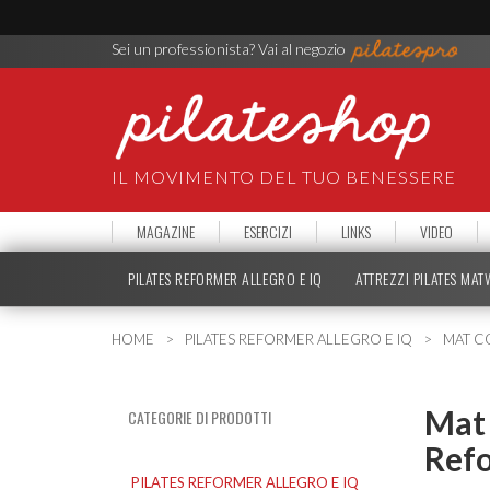
Sei un professionista? Vai al negozio
IL MOVIMENTO DEL TUO BENESSERE
MAGAZINE
ESERCIZI
LINKS
VIDEO
PILATES REFORMER ALLEGRO E IQ
ATTREZZI PILATES MA
HOME
PILATES REFORMER ALLEGRO E IQ
MAT C
Mat 
CATEGORIE DI PRODOTTI
Ref
PILATES REFORMER ALLEGRO E IQ