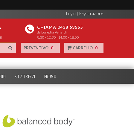
Login
|
Registrazione
A
CHIAMA 0438 63555
da Lunedì a Venerdì
i)
8:30 - 12:30 | 14:00 - 18:00
PREVENTIVO
0
CARRELLO
0
GIO
KIT ATTREZZI
PROMO