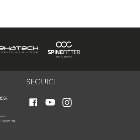
SEGUICI
30%.
ozioni
ui prossimi