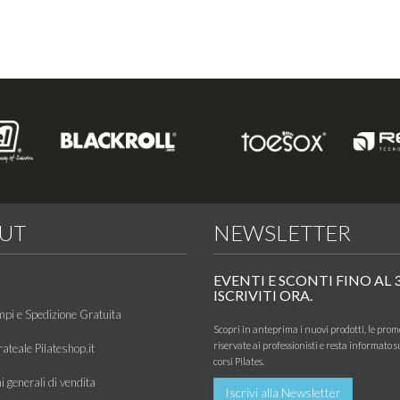
UT
NEWSLETTER
EVENTI E SCONTI FINO AL 
ISCRIVITI ORA.
mpi e Spedizione Gratuita
Scopri in anteprima i nuovi prodotti, le prom
riservate ai professionisti e resta informato s
ateale Pilateshop.it
corsi Pilates.
 generali di vendita
Iscrivi alla Newsletter