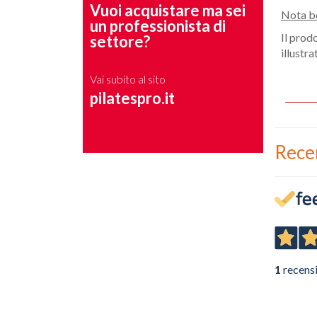
Vuoi acquistare ma sei
Nota b
un professionista di
Il prod
settore?
illustr
Vai subito al sito
pilatespro.it
Rece
1
recens