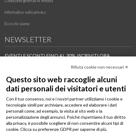
Condizioni generali di vendita
Informativa sulla privacy
Ecco chi siamo
NEWSLETTER
EVENTI E SCONTI FINO AL 30%. ISCRIVITI ORA.
Rifiuta cookie non necessari ✕
Scopri in anteprima i nuovi prodotti, le promozioni riservate ai professionisti e resta
informato sui prossimi corsi Pilates.
Questo sito web raccoglie alcuni
Iscrivi alla Newsletter
dati personali dei visitatori e utenti
SEGUICI
Con il tuo consenso, noi e i nostri partner utilizziamo i cookie e
tecnologie simili per archiviare, accedere ed elaborare i dati
personali come, ad esempio, la visita al sito web o la
personalizzazione degli annunci. Poiché rispettiamo il tuo diritto
alla privacy, è possibile scegliere di non consentire alcuni tipi di
cookie. Clicca su preferenze GDPR per saperne di più.