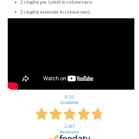
2 cinghie per i piedi in cotone nero.
Città
2 cinghie extender in cotone nero.
Un privato
Un professionista
Ho preso visione dell'
informativa al trattamento dati
.
Voglio ricevere comunicazioni su corsi, eventi, prodotti e novità di
4,7
/5
Genesi srl.
Informativa Privacy
Eccellente
2.387
Recensioni