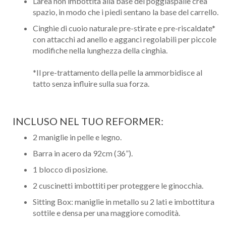
L’area non imbottita alla base del poggiaspalle crea
spazio, in modo che i piedi sentano la base del carrello.
Cinghie di cuoio naturale pre-stirate e pre-riscaldate*
con attacchi ad anello e agganci regolabili per piccole
modifiche nella lunghezza della cinghia.
*Il pre-trattamento della pelle la ammorbidisce al
tatto senza influire sulla sua forza.
INCLUSO NEL TUO REFORMER:
2 maniglie in pelle e legno.
Nome
Barra in acero da 92cm (36”).
Cognome
1 blocco di posizione.
2 cuscinetti imbottiti per proteggere le ginocchia.
eMail
Sitting Box: maniglie in metallo su 2 lati e imbottitura
sottile e densa per una maggiore comodità.
Telefono / Cellulare