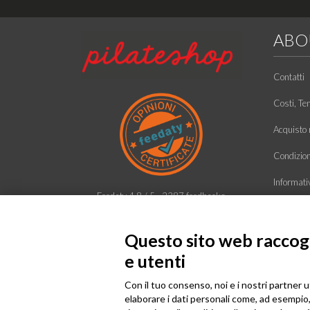
ABO
Contatti
Costi, Te
Acquisto r
Condizioni
Informati
Feedaty
4.8
/
5
-
2387
feedbacks
Ecco chi 
Questo sito web raccogli
e utenti
Con il tuo consenso, noi e i nostri partner u
elaborare i dati personali come, ad esempio, 