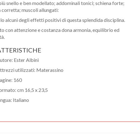
Nome
iù snello e ben modellato; addominali tonici; schiena forte;
 corretta; muscoli allungati:
Cognome
o alcuni degli effetti positivi di questa splendida disciplina.
to con attenzione e costanza dona armonia, equilibrio ed
eMail
tà.
Telefono / Cellulare
TTERISTICHE
utore: Ester Albini
Città
ttrezzi utilizzati: Materassino
agine: 160
ormato: cm 16,5 x 23,5
ingua: Italiano
Un privato
Un professionista