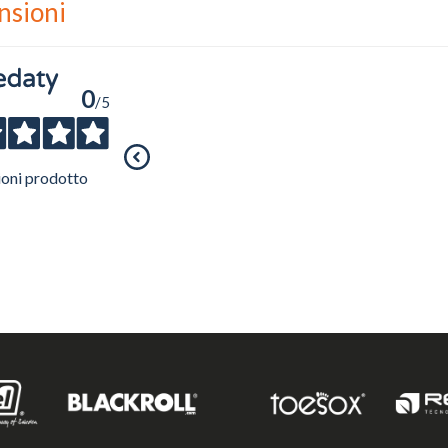
nsioni
Ho preso visione dell'
informativa al trattamento dati
.
Voglio ricevere comunicazioni su corsi, eventi, prodotti e novità di Genesi srl.
Informativa Privacy
0
/5
ioni prodotto