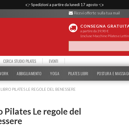
👉
Spedizioni a partire da lunedì 17 agosto
👈
Ricevi offerte sulla tua mail
CONSEGNA GRATUIT
a partire da 39,90 €
(escluse Macchine Pilates e Lettin
CERCA STUDIO PILATES
EVENTI
TWORK
ABBIGLIAMENTO
YOGA
PILATES LIBRI
POSTURA E MASSAG
LIBRO PILATES LE REGOLE DEL BENESSERE
o Pilates Le regole del
essere