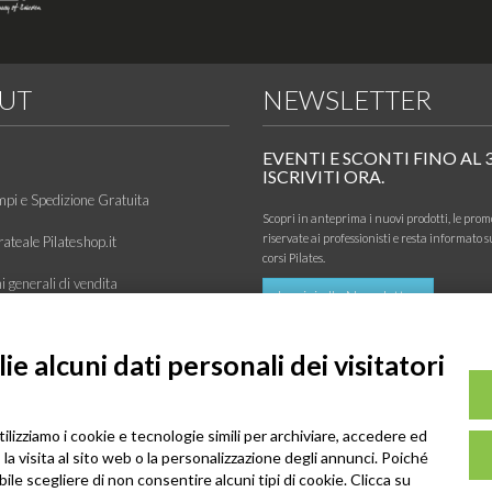
UT
NEWSLETTER
EVENTI E SCONTI FINO AL 
ISCRIVITI ORA.
mpi e Spedizione Gratuita
Scopri in anteprima i nuovi prodotti, le prom
riservate ai professionisti e resta informato s
ateale Pilateshop.it
corsi Pilates.
 generali di vendita
Iscrivi alla Newsletter
va sulla privacy
e alcuni dati personali dei visitatori
siamo
tilizziamo i cookie e tecnologie simili per archiviare, accedere ed
la visita al sito web o la personalizzazione degli annunci. Poiché
ibile scegliere di non consentire alcuni tipi di cookie. Clicca su