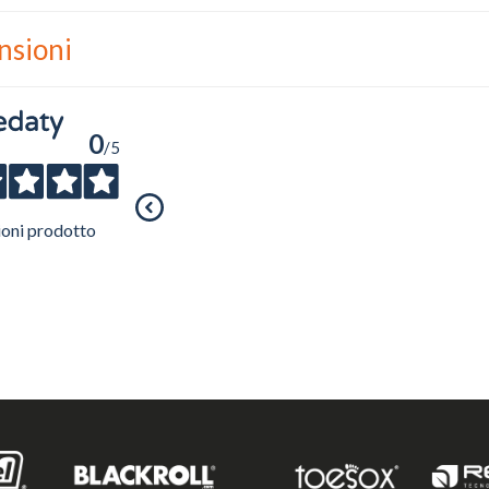
Ho preso visione dell'
informativa al trattamento dati
.
Voglio ricevere comunicazioni su corsi, eventi, prodotti e novità di Genesi srl.
nsioni
Informativa Privacy
0
/5
ioni prodotto