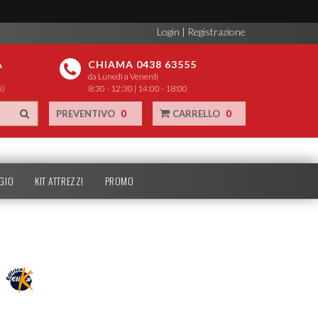
Login
|
Registrazione
A
CHIAMA 0438 63555
da Lunedì a Venerdì
i)
8:30 - 12:30 | 14:00 - 18:00
PREVENTIVO
0
CARRELLO
0
GIO
KIT ATTREZZI
PROMO