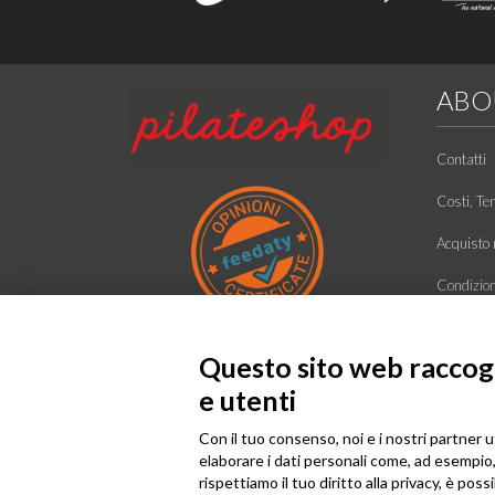
ABO
Contatti
Costi, Te
Acquisto r
Condizioni
Informati
Questo sito web raccogli
Ecco chi 
e utenti
Con il tuo consenso, noi e i nostri partner u
elaborare i dati personali come, ad esempio, 
rispettiamo il tuo diritto alla privacy, è poss