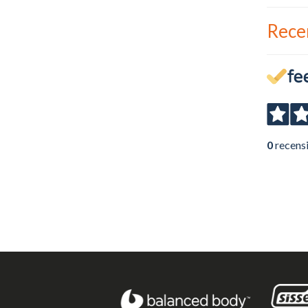
Rece
0
recens