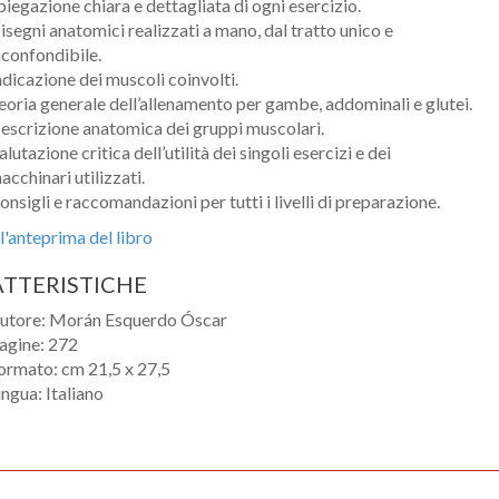
piegazione chiara e dettagliata di ogni esercizio.
isegni anatomici realizzati a mano, dal tratto unico e
nconfondibile.
Cognome
ndicazione dei muscoli coinvolti.
eoria generale dell’allenamento per gambe, addominali e glutei.
eMail
escrizione anatomica dei gruppi muscolari.
alutazione critica dell’utilità dei singoli esercizi e dei
Telefono / Cellulare
acchinari utilizzati.
onsigli e raccomandazioni per tutti i livelli di preparazione.
Città
 l'anteprima del libro
TTERISTICHE
utore: Morán Esquerdo Óscar
agine: 272
ormato: cm 21,5 x 27,5
ingua: Italiano
Un privato
Un professionista