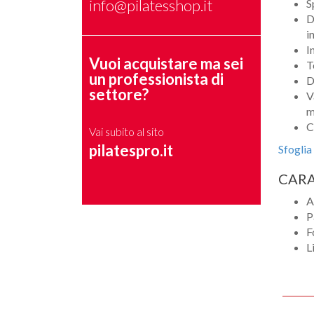
info@pilatesshop.it
S
D
i
I
Vuoi acquistare ma sei
T
un professionista di
D
settore?
V
m
C
Vai subito al sito
pilatespro.it
Sfoglia
CARA
A
P
F
L