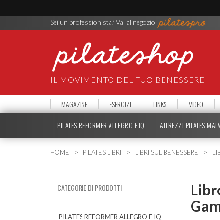
Sei un professionista? Vai al negozio
IL MOVIMENTO DEL TUO BENESSERE
MAGAZINE
ESERCIZI
LINKS
VIDEO
PILATES REFORMER ALLEGRO E IQ
ATTREZZI PILATES MA
HOME
PILATES LIBRI
LIBRI SUL BENESSERE
LI
Libr
CATEGORIE DI PRODOTTI
Gamb
PILATES REFORMER ALLEGRO E IQ