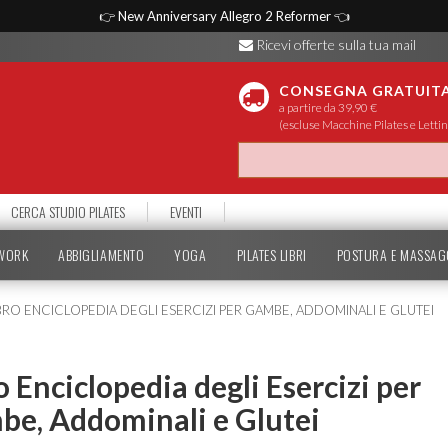
👉
New Anniversary Allegro 2 Reformer
👈
Ricevi offerte sulla tua mail
CONSEGNA GRATUIT
a partire da 39,90 €
(escluse Macchine Pilates e Lettin
CERCA STUDIO PILATES
EVENTI
TWORK
ABBIGLIAMENTO
YOGA
PILATES LIBRI
POSTURA E MASSAG
BRO ENCICLOPEDIA DEGLI ESERCIZI PER GAMBE, ADDOMINALI E GLUTEI
o Enciclopedia degli Esercizi per
e, Addominali e Glutei