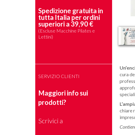
Spedizione gratuita in
tutta Italia per ordini
superiori a 39,90 €
(Escluse Macchine Pilates e
Lettini)
Un’enc
cura de
SERVIZIO CLIENTI
profess
approfo
Maggiori info sui
special
prodotti?
L’ampia
chiare 
impresci
Scrivici a
Contien