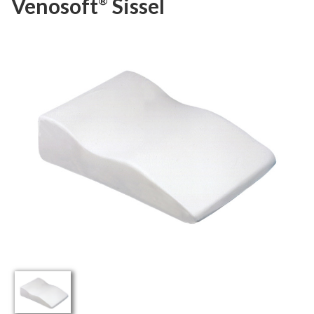
Venosoft
Sissel
®