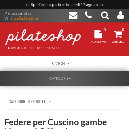
👉
Spedizioni a partire da lunedì 17 agosto
👈
Professionista?
Vai a
0
0
PREVENTIVO
CARRELLO
IL MOVIMENTO DEL TUO BENESSERE
TOGGLE
SEZIONI
NAVIGATION
TOGGLE
CATEGORIE
NAVIGATION
CATEGORIE DI PRODOTTI
Federe per Cuscino gambe