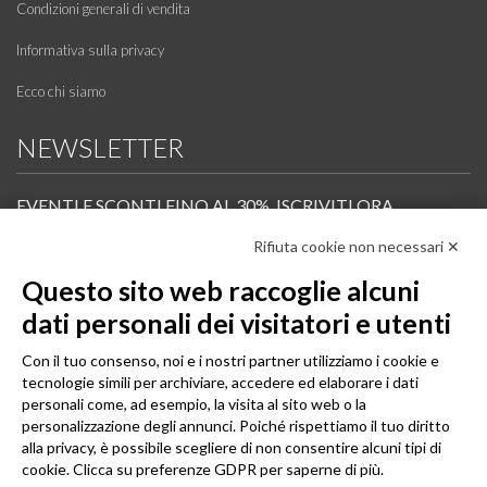
Condizioni generali di vendita
Informativa sulla privacy
Ecco chi siamo
NEWSLETTER
EVENTI E SCONTI FINO AL 30%. ISCRIVITI ORA.
Rifiuta cookie non necessari ✕
Scopri in anteprima i nuovi prodotti, le promozioni riservate ai professionisti e resta
informato sui prossimi corsi Pilates.
Questo sito web raccoglie alcuni
Iscrivi alla Newsletter
dati personali dei visitatori e utenti
SEGUICI
Con il tuo consenso, noi e i nostri partner utilizziamo i cookie e
tecnologie simili per archiviare, accedere ed elaborare i dati
personali come, ad esempio, la visita al sito web o la
personalizzazione degli annunci. Poiché rispettiamo il tuo diritto
alla privacy, è possibile scegliere di non consentire alcuni tipi di
cookie. Clicca su preferenze GDPR per saperne di più.