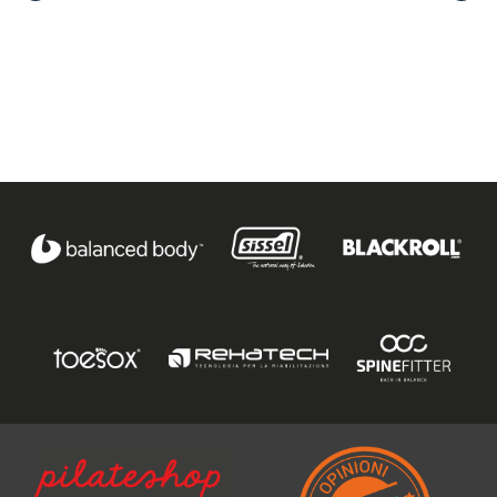
Un professionista
Ho preso visione dell'
informativa al trattamento dati
.
Voglio ricevere comunicazioni su corsi, eventi, prodotti e novità di
Genesi srl.
Informativa Privacy