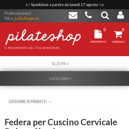
👉
Spedizioni a partire da lunedì 17 agosto
👈
Professionista?
Vai a
0
0
PREVENTIVO
CARRELLO
IL MOVIMENTO DEL TUO BENESSERE
TOGGLE
SEZIONI
NAVIGATION
TOGGLE
CATEGORIE
NAVIGATION
CATEGORIE DI PRODOTTI
Federa per Cuscino Cervicale