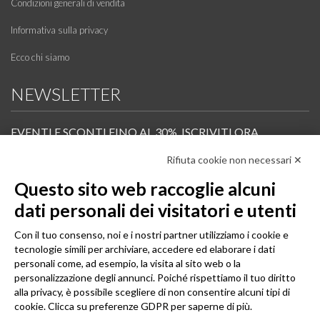
Condizioni generali di vendita
Informativa sulla privacy
Ecco chi siamo
NEWSLETTER
EVENTI E SCONTI FINO AL 30%. ISCRIVITI ORA.
Rifiuta cookie non necessari ✕
Scopri in anteprima i nuovi prodotti, le promozioni riservate ai professionisti e resta
informato sui prossimi corsi Pilates.
Questo sito web raccoglie alcuni
Iscrivi alla Newsletter
dati personali dei visitatori e utenti
SEGUICI
Con il tuo consenso, noi e i nostri partner utilizziamo i cookie e
tecnologie simili per archiviare, accedere ed elaborare i dati
personali come, ad esempio, la visita al sito web o la
personalizzazione degli annunci. Poiché rispettiamo il tuo diritto
alla privacy, è possibile scegliere di non consentire alcuni tipi di
cookie. Clicca su preferenze GDPR per saperne di più.