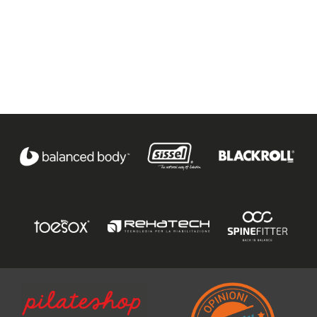
Ho preso visione dell'
informativa al trattamento dati
.
Voglio ricevere comunicazioni su corsi, eventi, prodotti e novità di
Genesi srl.
Informativa Privacy