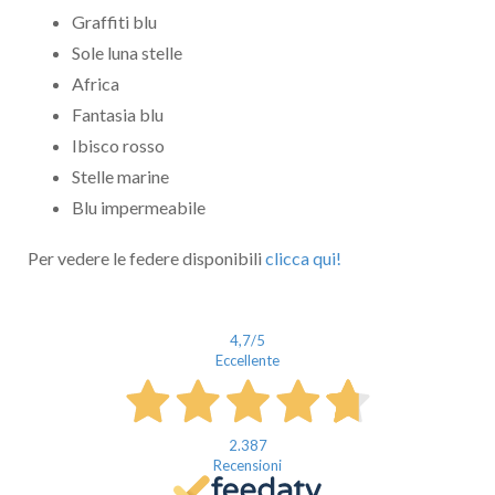
Telefono / Cellulare
Graffiti blu
Sole luna stelle
Città
Africa
Fantasia blu
Ibisco rosso
Stelle marine
Blu impermeabile
Un privato
Per vedere le federe disponibili
clicca qui!
Un professionista
4,7
/5
Ho preso visione dell'
informativa al trattamento dati
.
Eccellente
Voglio ricevere comunicazioni su corsi, eventi, prodotti e novità di
Genesi srl.
Informativa Privacy
2.387
Recensioni