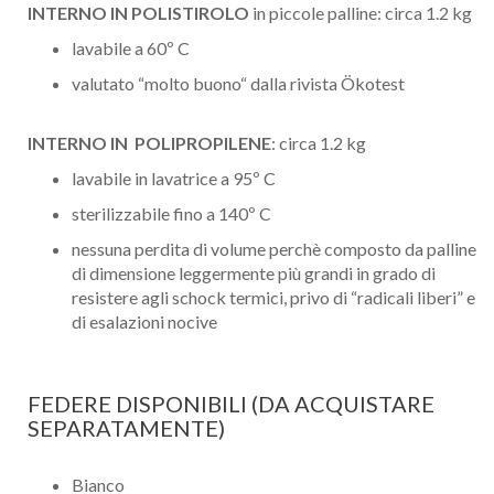
INTERNO IN POLISTIROLO
in piccole palline: circa 1.2 kg
lavabile a 60º C
valutato “molto buono“ dalla rivista Ökotest
INTERNO IN POLIPROPILENE
: circa 1.2 kg
lavabile in lavatrice a 95º C
sterilizzabile fino a 140º C
nessuna perdita di volume perchè composto da palline
di dimensione leggermente più grandi in grado di
resistere agli schock termici, privo di “radicali liberi” e
di esalazioni nocive
Nome
Cognome
FEDERE DISPONIBILI (DA ACQUISTARE
SEPARATAMENTE)
eMail
Bianco