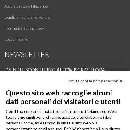
Acquisto rateale Pilateshop.it
Condizioni generali di vendita
Informativa sulla privacy
Ecco chi siamo
NEWSLETTER
EVENTI E SCONTI FINO AL 30%. ISCRIVITI ORA.
Rifiuta cookie non necessari ✕
Scopri in anteprima i nuovi prodotti, le promozioni riservate ai professionisti e resta
informato sui prossimi corsi Pilates.
Questo sito web raccoglie alcuni
Iscrivi alla Newsletter
dati personali dei visitatori e utenti
SEGUICI
Con il tuo consenso, noi e i nostri partner utilizziamo i cookie e
tecnologie simili per archiviare, accedere ed elaborare i dati
personali come, ad esempio, la visita al sito web o la
personalizzazione degli annunci. Poiché rispettiamo il tuo diritto