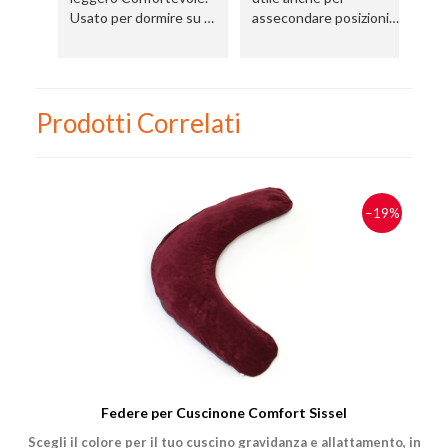
Usato per dormire su un
assecondare posizioni
fianco
antalgiche a letto o in
poltrona.
Prodotti Correlati
−19%
Federe per Cuscinone Comfort Sissel
Scegli il colore per il tuo cuscino gravidanza e allattamento, in