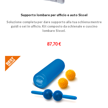
Un professionista
Supporto lombare per ufficio e auto Sissel
Ho preso visione dell'
informativa al trattamento dati
.
Voglio ricevere comunicazioni su corsi, eventi, prodotti e novità di
Soluzione completa per dare supporto alla tua schiena mentre
Genesi srl.
Informativa Privacy
guidi o sei in ufficio. Kit composto da schienale e cuscino
lombare Sissel.
87,70 €