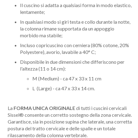
Il cuscino si adatta a qualsiasi forma in modo elastico,
lentamente;
In qualsiasi modo si giri testa e collo durante la notte,
la colonna rimane supportata da un appoggio
morbido ma stabile;
Incluso copricuscino con cerniera (80% cotone, 20%
Polyestere), avorio, lavabile a 40° C;
Disponibile in due dimensioni che differiscono per
l'altezza (11 o 14 cm):
M (Medium) - ca 47 x 33 x 11 cm
L (Large) - ca 47 x 33 x 14 cm.
La
FORMA UNICA ORIGINALE
di tutti i cuscini cervicali
Sissel® consente un corretto sostegno della zona cervicale.
Garantisce, sia in posizione supina che laterale, una corretta
postura del tratto cervicale e delle spalle e un totale
rilassamento della colonna vertebrale.