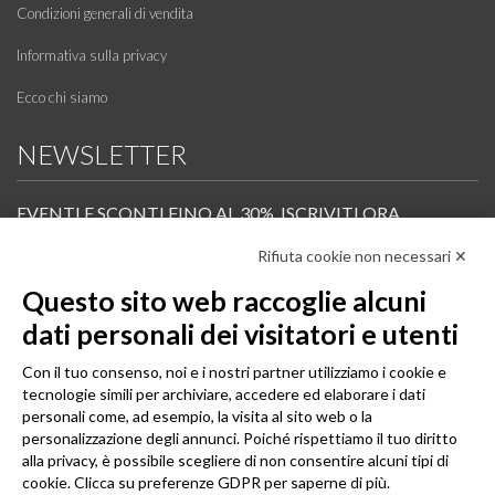
Condizioni generali di vendita
Informativa sulla privacy
Ecco chi siamo
NEWSLETTER
EVENTI E SCONTI FINO AL 30%. ISCRIVITI ORA.
Rifiuta cookie non necessari ✕
Scopri in anteprima i nuovi prodotti, le promozioni riservate ai professionisti e resta
informato sui prossimi corsi Pilates.
Questo sito web raccoglie alcuni
Iscrivi alla Newsletter
dati personali dei visitatori e utenti
SEGUICI
Con il tuo consenso, noi e i nostri partner utilizziamo i cookie e
tecnologie simili per archiviare, accedere ed elaborare i dati
personali come, ad esempio, la visita al sito web o la
personalizzazione degli annunci. Poiché rispettiamo il tuo diritto
alla privacy, è possibile scegliere di non consentire alcuni tipi di
cookie. Clicca su preferenze GDPR per saperne di più.