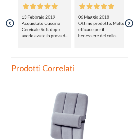
13 Febbraio 2019
06 Maggio 2018
Nome
Acquistato Cuscino
Ottimo prodotto. Molto
Cervicale Soft dopo
efficace per il
Cognome
averlo avuto in prova da
benessere del collo.
una massaggiatrice.
Ottimo prodotto.
eMail
Spedizione, imballaggio
tutto ok.
Telefono / Cellulare
Prodotti Correlati
Città
Un privato