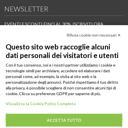
NEWSLETTER
EVENTI E SCONTI FINO AL 30%. ISCRIVITI ORA.
Rifiuta cookie non necessari ✕
Scopri in anteprima i nuovi prodotti, le promozioni riservate ai professionisti e resta
informato sui prossimi corsi Pilates.
Questo sito web raccoglie alcuni
Iscrivi alla Newsletter
dati personali dei visitatori e utenti
SEGUICI
Con il tuo consenso, noi e i nostri partner utilizziamo i cookie e
tecnologie simili per archiviare, accedere ed elaborare i dati
personali come, ad esempio, la visita al sito web o la
personalizzazione degli annunci. Poiché rispettiamo il tuo diritto
alla privacy, è possibile scegliere di non consentire alcuni tipi di
cookie. Clicca su preferenze GDPR per saperne di più.
Visualizza la Cookie Policy Completa
ACCETTA TUTTO