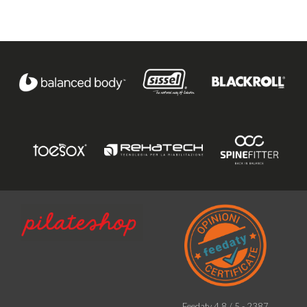
Feedaty
4.8
/
5
-
2387