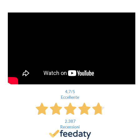
Nome
Cognome
eMail
Telefono / Cellulare
Città
4,7
/5
Eccellente
2.387
Recensioni
Un privato
Un professionista