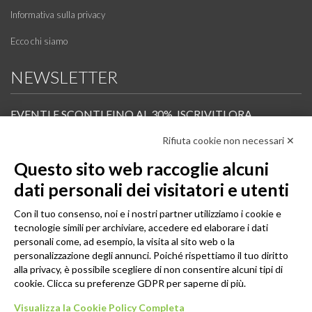
Informativa sulla privacy
Ecco chi siamo
NEWSLETTER
EVENTI E SCONTI FINO AL 30%. ISCRIVITI ORA.
Rifiuta cookie non necessari ✕
Scopri in anteprima i nuovi prodotti, le promozioni riservate ai professionisti e resta
informato sui prossimi corsi Pilates.
Questo sito web raccoglie alcuni
Iscrivi alla Newsletter
dati personali dei visitatori e utenti
SEGUICI
Con il tuo consenso, noi e i nostri partner utilizziamo i cookie e
tecnologie simili per archiviare, accedere ed elaborare i dati
personali come, ad esempio, la visita al sito web o la
personalizzazione degli annunci. Poiché rispettiamo il tuo diritto
alla privacy, è possibile scegliere di non consentire alcuni tipi di
cookie. Clicca su preferenze GDPR per saperne di più.
Visualizza la Cookie Policy Completa