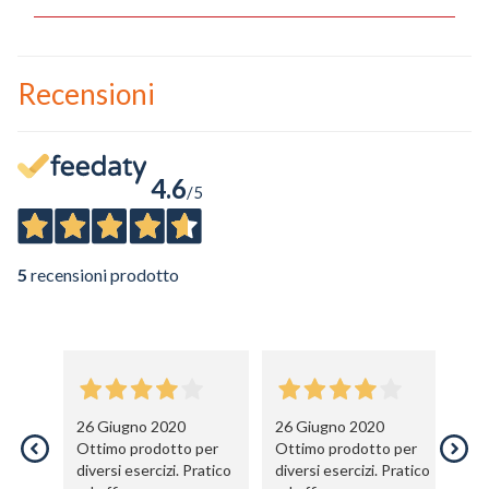
Ho preso visione dell'
informativa al trattamento dati
.
Voglio ricevere comunicazioni su corsi, eventi, prodotti e novità di
Recensioni
Genesi srl.
Informativa Privacy
4.6
/5
5
recensioni prodotto
26 Giugno 2020
26 Giugno 2020
2
Ottimo prodotto per
Ottimo prodotto per
il
diversi esercizi. Pratico
diversi esercizi. Pratico
gi