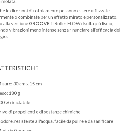
timolata.
e le direzioni di rotolamento possono essere utilizzate
rmente o combinate per un effetto mirato e personalizzato.
o alla versione
GROOVE
, il Roller FLOW risulta più liscio,
ndo vibrazioni meno intense senza rinunciare all’efficacia del
gio.
TTERISTICHE
isure: 30 cm x 15 cm
eso: 180 g
00 % riciclabile
rivo di propellenti e di sostanze chimiche
Nome
nodore, resistente all'acqua, facile da pulire e da sanificare
ade in Germany: