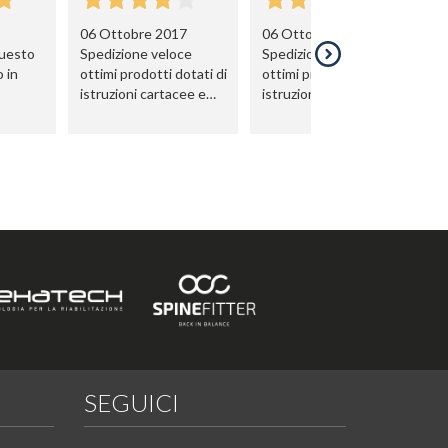
06 Ottobre 2017
06 Ottobre 2017
questo
Spedizione veloce
Spedizione veloce
o in
ottimi prodotti dotati di
ottimi prodotti dotati di
istruzioni cartacee e
istruzioni cartacee e
dvd
dvd
SEGUICI