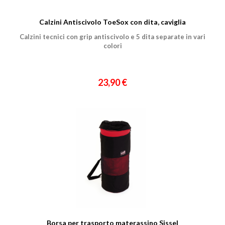
Calzini Antiscivolo ToeSox con dita, caviglia
Ho preso visione dell'
informativa al trattamento dati
.
Calzini tecnici con grip antiscivolo e 5 dita separate in vari
Voglio ricevere comunicazioni su corsi, eventi, prodotti e novità di
colori
Genesi srl.
Informativa Privacy
23,90 €
Borsa per trasporto materassino Sissel