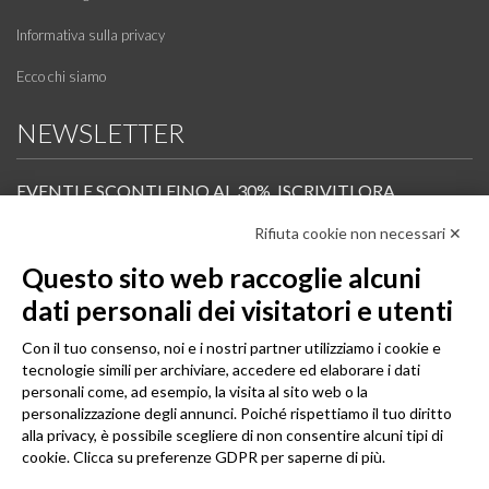
Informativa sulla privacy
Ecco chi siamo
NEWSLETTER
EVENTI E SCONTI FINO AL 30%. ISCRIVITI ORA.
Rifiuta cookie non necessari ✕
Scopri in anteprima i nuovi prodotti, le promozioni riservate ai professionisti e resta
informato sui prossimi corsi Pilates.
Questo sito web raccoglie alcuni
Iscrivi alla Newsletter
dati personali dei visitatori e utenti
SEGUICI
Con il tuo consenso, noi e i nostri partner utilizziamo i cookie e
tecnologie simili per archiviare, accedere ed elaborare i dati
personali come, ad esempio, la visita al sito web o la
personalizzazione degli annunci. Poiché rispettiamo il tuo diritto
alla privacy, è possibile scegliere di non consentire alcuni tipi di
cookie. Clicca su preferenze GDPR per saperne di più.