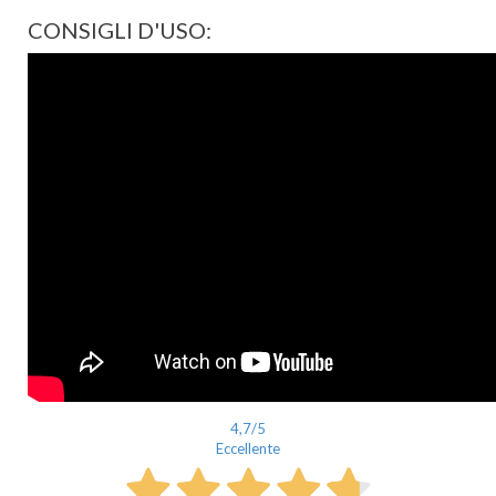
CONSIGLI D'USO:
4,7
/5
Eccellente