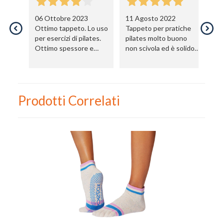
06 Ottobre 2023
11 Agosto 2022
1
Nome
Ottimo tappeto. Lo uso
Tappeto per pratiche
Ot
per esercizi di pilates.
pilates molto buono
pr
Ottimo spessore e
non scivola ed è solido
Cognome
piacevole al tatto. Lo
buon materiale
consiglio
eMail
Prodotti Correlati
Telefono / Cellulare
Città
Un privato
Un professionista