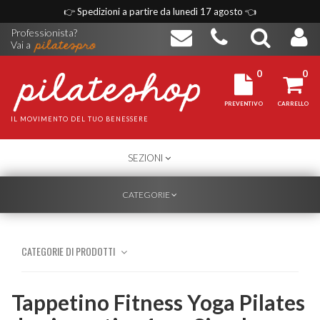
👉
Spedizioni a partire da lunedì 17 agosto
👈
Professionista?
Vai a
0
0
PREVENTIVO
CARRELLO
IL MOVIMENTO DEL TUO BENESSERE
TOGGLE
SEZIONI
NAVIGATION
TOGGLE
CATEGORIE
NAVIGATION
CATEGORIE DI PRODOTTI
Tappetino Fitness Yoga Pilates