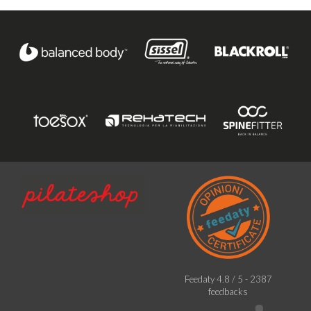
Feedaty
4.8
/
5
-
2387
feedbacks