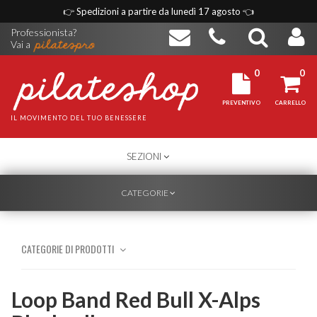
👉
Spedizioni a partire da lunedì 17 agosto
👈
Professionista?
Vai a
0
0
PREVENTIVO
CARRELLO
IL MOVIMENTO DEL TUO BENESSERE
TOGGLE
SEZIONI
NAVIGATION
TOGGLE
CATEGORIE
NAVIGATION
CATEGORIE DI PRODOTTI
Loop Band Red Bull X-Alps