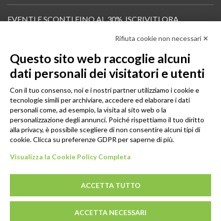
EVENTI E SCONTI FINO AL 30%. ISCRIVITI ORA.
Rifiuta cookie non necessari ✕
Scopri in anteprima i nuovi prodotti, le promozioni riservate ai professionisti e resta
informato sui prossimi corsi Pilates.
Questo sito web raccoglie alcuni
Iscrivi alla Newsletter
dati personali dei visitatori e utenti
SEGUICI
Con il tuo consenso, noi e i nostri partner utilizziamo i cookie e
tecnologie simili per archiviare, accedere ed elaborare i dati
personali come, ad esempio, la visita al sito web o la
personalizzazione degli annunci. Poiché rispettiamo il tuo diritto
alla privacy, è possibile scegliere di non consentire alcuni tipi di
cookie. Clicca su preferenze GDPR per saperne di più.
Visualizza la Cookie Policy Completa
ACCETTA TUTTO
© 2026 - GENESI COMPANY S.R.L. Via Conegliano, 96/30 31058
ACCETTA NECESSARI
Susegana (TV)