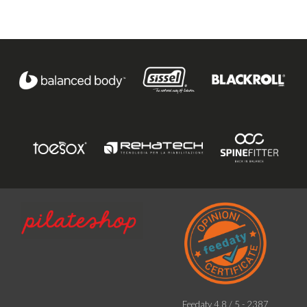
Feedaty
4.8
/
5
-
2387