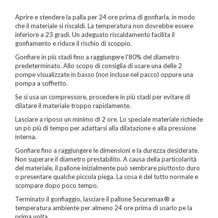
Nome
Aprire e stendere la palla per 24 ore prima di gonfiarla, in modo
Cognome
che il materiale si riscaldi. La temperatura non dovrebbe essere
inferiore a 23 gradi. Un adeguato riscaldamento facilita il
gonfiamento e riduce il rischio di scoppio.
eMail
Gonfiare in più stadi fino a raggiungere l'80% del diametro
predeterminato. Allo scopo di consiglia di usare una delle 2
Telefono / Cellulare
pompe visualizzate in basso (non incluse nel pacco) oppure una
pompa a soffietto.
Città
Se si usa un compressore, procedere in più stadi per evitare di
dilatare il materiale troppo rapidamente.
Lasciare a riposo un minimo di 2 ore. Lo speciale materiale richiede
un pò più di tempo per adattarsi alla dilatazione e alla pressione
interna.
Gonfiare fino a raggiungere le dimensioni e la durezza desiderate.
Non superare il diametro prestabilito. A causa della particolarità
del materiale, il pallone inizialmente può sembrare piuttosto duro
o presentare qualche piccola piega. La cosa è del tutto normale e
Un privato
scompare dopo poco tempo.
Un professionista
Terminato il gonfiaggio, lasciare il pallone Securemax® a
temperatura ambiente per almeno 24 ore prima di usarlo pe la
prima volta.