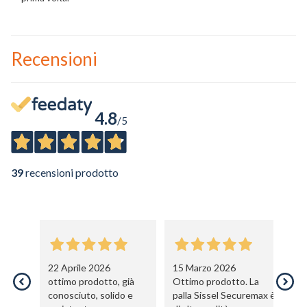
Ho preso visione dell'
informativa al trattamento dati
.
Voglio ricevere comunicazioni su corsi, eventi, prodotti e novità di
Genesi srl.
Informativa Privacy
Recensioni
4.8
/5
39
recensioni prodotto
22 Aprile 2026
15 Marzo 2026
0
ottimo prodotto, già
Ottimo prodotto. La
Ot
conosciuto, solido e
palla Sissel Securemax è
pe