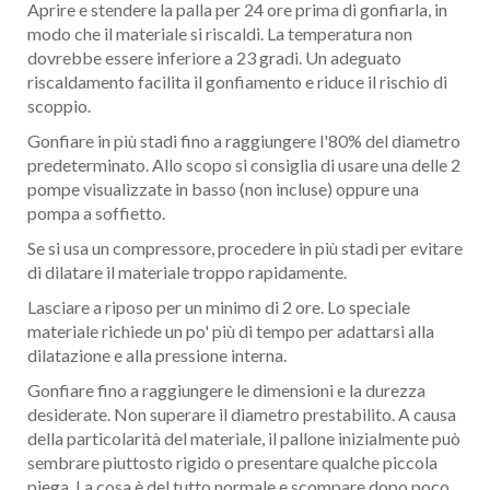
Aprire e stendere la palla per 24 ore prima di gonfiarla, in
modo che il materiale si riscaldi. La temperatura non
dovrebbe essere inferiore a 23 gradi. Un adeguato
riscaldamento facilita il gonfiamento e riduce il rischio di
scoppio.
Gonfiare in più stadi fino a raggiungere l'80% del diametro
predeterminato. Allo scopo si consiglia di usare una delle 2
pompe visualizzate in basso (non incluse) oppure una
pompa a soffietto.
Se si usa un compressore, procedere in più stadi per evitare
di dilatare il materiale troppo rapidamente.
Lasciare a riposo per un minimo di 2 ore. Lo speciale
materiale richiede un po' più di tempo per adattarsi alla
dilatazione e alla pressione interna.
Gonfiare fino a raggiungere le dimensioni e la durezza
desiderate. Non superare il diametro prestabilito. A causa
della particolarità del materiale, il pallone inizialmente può
sembrare piuttosto rigido o presentare qualche piccola
piega. La cosa è del tutto normale e scompare dopo poco