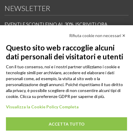
NEWSLETTER
EVENTI E SCONTI FINO AL 30%. ISCRIVITI ORA.
Rifiuta cookie non necessari ✕
Scopri in anteprima i nuovi prodotti, le promozioni riservate ai professionisti e resta
informato sui prossimi corsi Pilates.
Questo sito web raccoglie alcuni
Iscrivi alla Newsletter
dati personali dei visitatori e utenti
SEGUICI
Con il tuo consenso, noi e i nostri partner utilizziamo i cookie e
tecnologie simili per archiviare, accedere ed elaborare i dati
personali come, ad esempio, la visita al sito web o la
personalizzazione degli annunci. Poiché rispettiamo il tuo diritto
alla privacy, è possibile scegliere di non consentire alcuni tipi di
cookie. Clicca su preferenze GDPR per saperne di più.
Visualizza la Cookie Policy Completa
ACCETTA TUTTO