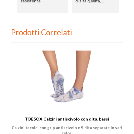
resistente,
di alta qualità,
co
resistente e perfetta
go
per gli esercizi di pilates.
ac
Consegna veloce e
servizio molto
Prodotti Correlati
professionale.
Consigliato.
TOESOX Calzini antiscivolo con dita, bassi
Calzini tecnici con grip antiscivolo e 5 dita separate in vari
colori