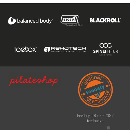
Feedaty
4.8
/
5
-
2387
feedbacks