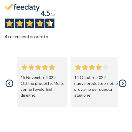
Voglio ricevere comunicazioni su corsi, eventi, prodotti e novità di
Genesi srl.
Informativa Privacy
4.5
/5
4
recensioni prodotto
15 Novembre 2022
14 Ottobre 2022
1
Ottimo prodotto. Molto
nuovo prodotto x noi, lo
nu
confortevole. Bel
proviamo per questa
pr
disegno.
stagione
st