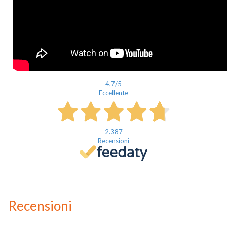
Cognome
eMail
Telefono / Cellulare
4,7
/5
Città
Eccellente
2.387
Recensioni
Un privato
Un professionista
Recensioni
Ho preso visione dell'
informativa al trattamento dati
.