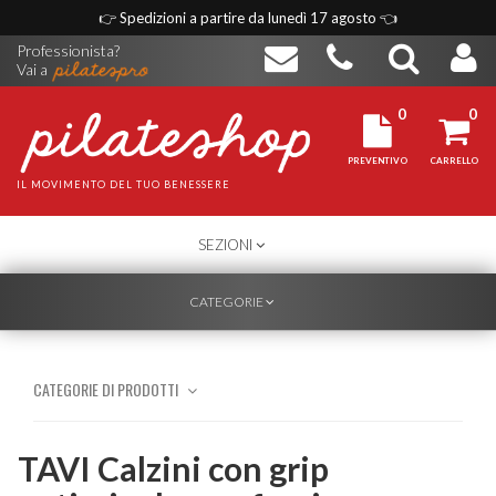
👉
Spedizioni a partire da lunedì 17 agosto
👈
Professionista?
Vai a
0
0
PREVENTIVO
CARRELLO
IL MOVIMENTO DEL TUO BENESSERE
TOGGLE
SEZIONI
NAVIGATION
TOGGLE
CATEGORIE
NAVIGATION
CATEGORIE DI PRODOTTI
TAVI Calzini con grip