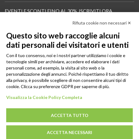
EVENTI E SCONTI FINO AL 30%. ISCRIVITI ORA.
Rifiuta cookie non necessari ✕
Scopri in anteprima i nuovi prodotti, le promozioni riservate ai professionisti e resta
informato sui prossimi corsi Pilates.
Questo sito web raccoglie alcuni
Iscrivi alla Newsletter
dati personali dei visitatori e utenti
SEGUICI
Con il tuo consenso, noi e i nostri partner utilizziamo i cookie e
tecnologie simili per archiviare, accedere ed elaborare i dati
personali come, ad esempio, la visita al sito web o la
personalizzazione degli annunci. Poiché rispettiamo il tuo diritto
alla privacy, è possibile scegliere di non consentire alcuni tipi di
cookie. Clicca su preferenze GDPR per saperne di più.
Visualizza la Cookie Policy Completa
ACCETTA TUTTO
© 2026 - GENESI COMPANY S.R.L. Via Conegliano, 96/30 31058
ACCETTA NECESSARI
Susegana (TV)