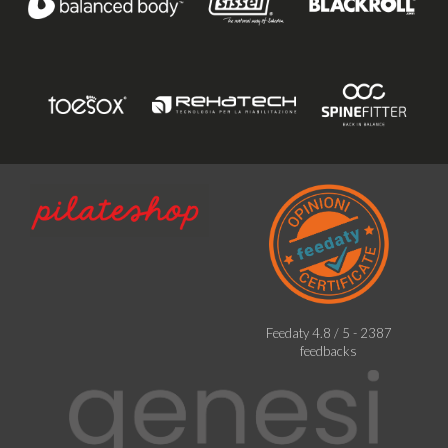
Feedaty
4.8
/
5
-
2387
feedbacks