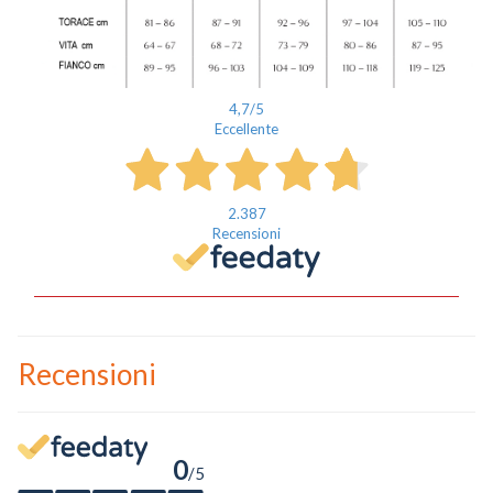
Un privato
4,7
/5
Un professionista
Eccellente
Ho preso visione dell'
informativa al trattamento dati
.
2.387
Voglio ricevere comunicazioni su corsi, eventi, prodotti e novità di
Recensioni
Genesi srl.
Informativa Privacy
Recensioni
0
/5