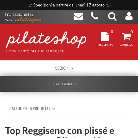
👉
Spedizioni a partire da lunedì 17 agosto
👈
Professionista?
Vai a
0
0
PREVENTIVO
CARRELLO
IL MOVIMENTO DEL TUO BENESSERE
TOGGLE
SEZIONI
NAVIGATION
TOGGLE
CATEGORIE
NAVIGATION
CATEGORIE DI PRODOTTI
Top Reggiseno con plissé e