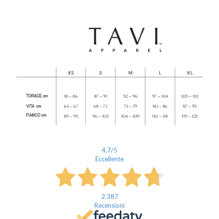
Nome
Cognome
eMail
Telefono / Cellulare
Città
4,7
/5
Eccellente
2.387
Recensioni
Un privato
Un professionista