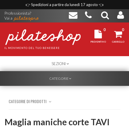
👉
Spedizioni a partire da lunedì 17 agosto
👈
Professionista?
Vai a
0
0
PREVENTIVO
CARRELLO
IL MOVIMENTO DEL TUO BENESSERE
TOGGLE
SEZIONI
NAVIGATION
TOGGLE
CATEGORIE
NAVIGATION
CATEGORIE DI PRODOTTI
Maglia maniche corte TAVI