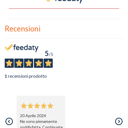
Ho preso visione dell'
informativa al trattamento dati
.
Voglio ricevere comunicazioni su corsi, eventi, prodotti e novità di
Recensioni
Genesi srl.
Informativa Privacy
5
/5
1
recensioni prodotto
20 Aprile 2024
Ne sono pienamente
soddisfatta. Continuate