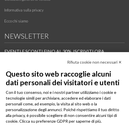
Informativa sulla privacy
Ecco chi siamo
NEWSLETTER
EVENTI E SCONTI FINO AL 30%. ISCRIVITI ORA.
Rifiuta cookie non necessari ✕
Scopri in anteprima i nuovi prodotti, le promozioni riservate ai professionisti e resta
informato sui prossimi corsi Pilates.
Questo sito web raccoglie alcuni
Iscrivi alla Newsletter
dati personali dei visitatori e utenti
SEGUICI
Con il tuo consenso, noi e i nostri partner utilizziamo i cookie e
tecnologie simili per archiviare, accedere ed elaborare i dati
personali come, ad esempio, la visita al sito web o la
personalizzazione degli annunci. Poiché rispettiamo il tuo diritto
alla privacy, è possibile scegliere di non consentire alcuni tipi di
cookie. Clicca su preferenze GDPR per saperne di più.