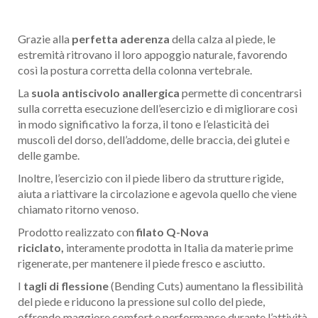
Grazie alla
perfetta aderenza
della calza al piede, le
estremità ritrovano il loro appoggio naturale, favorendo
così la postura corretta della colonna vertebrale.
La
suola antiscivolo
anallergica
permette di concentrarsi
sulla corretta esecuzione dell’esercizio e di migliorare così
in modo significativo la forza, il tono e l’elasticità dei
muscoli del dorso, dell’addome, delle braccia, dei glutei e
delle gambe.
Inoltre, l’esercizio con il piede libero da strutture rigide,
aiuta a riattivare la circolazione e agevola quello che viene
chiamato ritorno venoso.
Prodotto realizzato con
filato Q-Nova
riciclato,
interamente prodotta in Italia da materie prime
rigenerate, per mantenere il piede fresco e asciutto.
I
tagli di flessione
(Bending Cuts) aumentano la flessibilità
del piede e riducono la pressione sul collo del piede,
offrendo maggiore comfort e performance durante l’attività