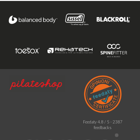
Feedaty
4.8
/
5
-
2387
feedbacks