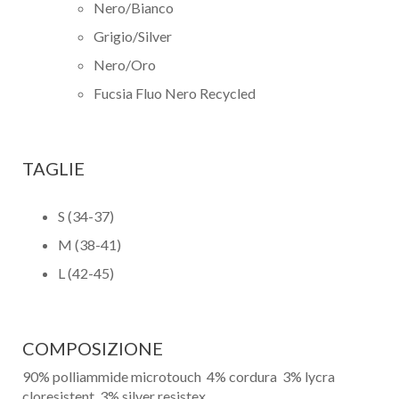
Nero/Bianco
Grigio/Silver
Nero/Oro
Fucsia Fluo Nero Recycled
Un privato
Un professionista
TAGLIE
Ho preso visione dell'
informativa al trattamento dati
.
Voglio ricevere comunicazioni su corsi, eventi, prodotti e novità di
S (34-37)
Genesi srl.
Informativa Privacy
M (38-41)
L (42-45)
COMPOSIZIONE
90% polliammide microtouch 4% cordura 3% lycra
cloresistent 3% silver resistex