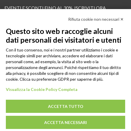
EVENTI E SCONTI FINO AL 30%. ISCRIVITI ORA.
Rifiuta cookie non necessari ✕
Scopri in anteprima i nuovi prodotti, le promozioni riservate ai professionisti e resta
informato sui prossimi corsi Pilates.
Questo sito web raccoglie alcuni
Iscrivi alla Newsletter
dati personali dei visitatori e utenti
SEGUICI
Con il tuo consenso, noi e i nostri partner utilizziamo i cookie e
tecnologie simili per archiviare, accedere ed elaborare i dati
personali come, ad esempio, la visita al sito web o la
personalizzazione degli annunci. Poiché rispettiamo il tuo diritto
alla privacy, è possibile scegliere di non consentire alcuni tipi di
cookie. Clicca su preferenze GDPR per saperne di più.
Visualizza la Cookie Policy Completa
ACCETTA TUTTO
© 2026 - GENESI COMPANY S.R.L. Via Conegliano, 96/30 31058
ACCETTA NECESSARI
Susegana (TV)
P.IVA: 03739670267 - REA: TV-294498 - CS: € 10.000,00 I.V.