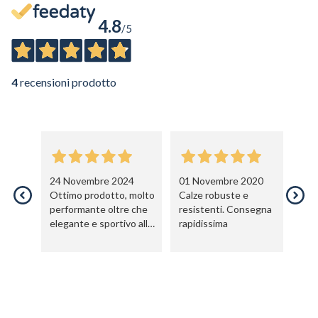
4.8
/5
4
recensioni prodotto
24 Novembre 2024
01 Novembre 2020
0
Ottimo prodotto, molto
Calze robuste e
ot
performante oltre che
resistenti. Consegna
co
elegante e sportivo allo
rapidissima
co
stesso tempo