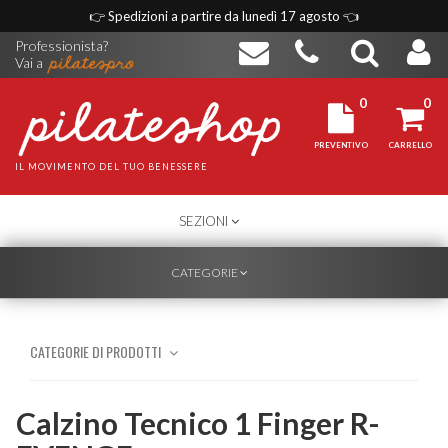
👉
Spedizioni a partire da lunedì 17 agosto
👈
Professionista?
Vai a
0
0
PREVENTIVO
CARRELLO
IL MOVIMENTO DEL TUO BENESSERE
TOGGLE
SEZIONI
NAVIGATION
TOGGLE
CATEGORIE
NAVIGATION
CATEGORIE DI PRODOTTI
Calzino Tecnico 1 Finger R-