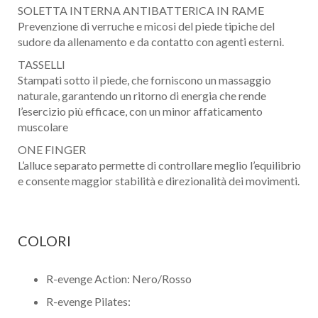
SOLETTA INTERNA ANTIBATTERICA IN RAME
Prevenzione di verruche e micosi del piede tipiche del
sudore da allenamento e da contatto con agenti esterni.
TASSELLI
Stampati sotto il piede, che forniscono un massaggio
naturale, garantendo un ritorno di energia che rende
l’esercizio più efficace, con un minor affaticamento
muscolare
Nome
ONE FINGER
L’alluce separato permette di controllare meglio l’equilibrio
Cognome
e consente maggior stabilità e direzionalità dei movimenti.
eMail
COLORI
Telefono / Cellulare
R-evenge Action: Nero/Rosso
Città
R-evenge Pilates: