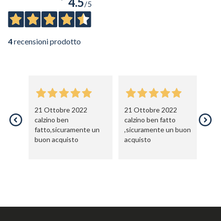
4.5
Genesi srl.
Informativa Privacy
/5
4
recensioni prodotto
21 Ottobre 2022
21 Ottobre 2022
1
calzino ben
calzino ben fatto
nu
fatto,sicuramente un
,sicuramente un buon
pr
buon acquisto
acquisto
st