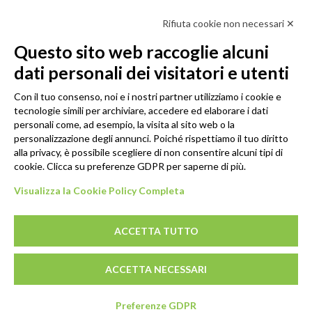
Rifiuta cookie non necessari ✕
Scopri in anteprima i nuovi prodotti, le promozioni riservate ai professionisti e resta
informato sui prossimi corsi Pilates.
Questo sito web raccoglie alcuni
Iscrivi alla Newsletter
dati personali dei visitatori e utenti
SEGUICI
Con il tuo consenso, noi e i nostri partner utilizziamo i cookie e
tecnologie simili per archiviare, accedere ed elaborare i dati
personali come, ad esempio, la visita al sito web o la
personalizzazione degli annunci. Poiché rispettiamo il tuo diritto
alla privacy, è possibile scegliere di non consentire alcuni tipi di
cookie. Clicca su preferenze GDPR per saperne di più.
Visualizza la Cookie Policy Completa
ACCETTA TUTTO
© 2026 - GENESI COMPANY S.R.L. Via Conegliano, 96/30 31058
ACCETTA NECESSARI
Susegana (TV)
P.IVA: 03739670267 - REA: TV-294498 - CS: € 10.000,00 I.V.
SEDE LEGALE: Via Montello, 6 31044 Montebelluna (TV)
Preferenze GDPR