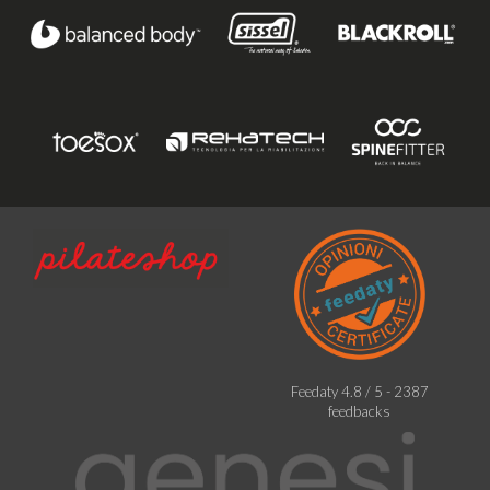
Feedaty
4.8
/
5
-
2387
feedbacks