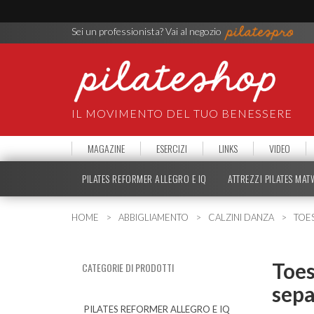
Sei un professionista? Vai al negozio
IL MOVIMENTO DEL TUO BENESSERE
MAGAZINE
ESERCIZI
LINKS
VIDEO
PILATES REFORMER ALLEGRO E IQ
ATTREZZI PILATES MA
HOME
ABBIGLIAMENTO
CALZINI DANZA
TOES
Toes
CATEGORIE DI PRODOTTI
sepa
PILATES REFORMER ALLEGRO E IQ