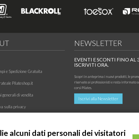
UT
NEWSLETTER
EVENTI E SCONTI FINO AL 
ISCRIVITI ORA.
mpi e Spedizione Gratuita
Scopri in anteprima i nuovi prodotti, le prom
riservate ai professionisti e resta informato s
ateale Pilateshop.it
corsi Pilates.
 generali di vendita
Iscrivi alla Newsletter
va sulla privacy
siamo
e alcuni dati personali dei visitatori