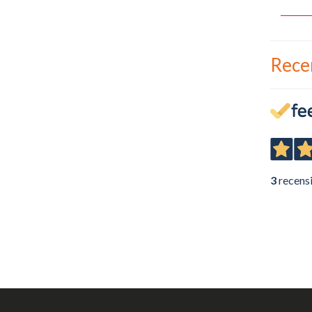
Rece
3
recens