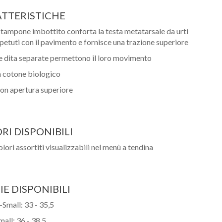
TTERISTICHE
l tampone imbottito conforta la testa metatarsale da urti
ipetuti con il pavimento e fornisce una trazione superiore
e dita separate permettono il loro movimento
n cotone biologico
on apertura superiore
RI DISPONIBILI
Nome
olori assortiti visualizzabili nel menù a tendina
Cognome
eMail
IE DISPONIBILI
-Small: 33 - 35,5
Telefono / Cellulare
mall: 36 - 38,5