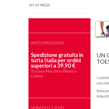
KIT ATTREZZI
INFO SPEDIZIONI
Spedizione gratuita in
UN 
tutta Italia per ordini
TOE
superiori a 39,90 €
(Escluse Macchine Pilates e
Lettini)
I calzi
con stil
Sono pr
imbotti
SERVIZIO CLIENTI