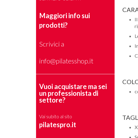
CARA
Maggiori info sui
I
prodotti?
r
L
Scrivici a
I
C
info@pilatesshop.it
COLO
Vuoi acquistare ma sei
c
un professionista di
settore?
Vai subito al sito
TAGL
pilatespro.it
X
S