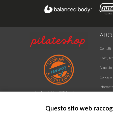
ABO
Contatti
Costi, Te
Acquisto r
Condizioni
Informati
Feedaty
4.8
/
5
-
2387
feedbacks
Ecco chi 
Questo sito web raccogli