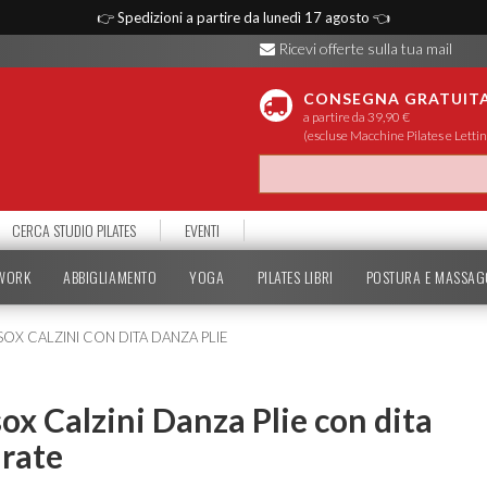
👉
Spedizioni a partire da lunedì 17 agosto
👈
Ricevi offerte sulla tua mail
CONSEGNA GRATUIT
a partire da 39,90 €
(escluse Macchine Pilates e Lettin
CERCA STUDIO PILATES
EVENTI
TWORK
ABBIGLIAMENTO
YOGA
PILATES LIBRI
POSTURA E MASSAG
OX CALZINI CON DITA DANZA PLIE
ox Calzini Danza Plie con dita
rate