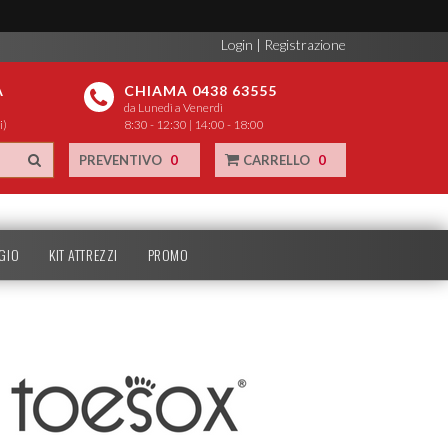
Login
|
Registrazione
A
CHIAMA 0438 63555
da Lunedì a Venerdì
i)
8:30 - 12:30 | 14:00 - 18:00
PREVENTIVO
0
CARRELLO
0
GIO
KIT ATTREZZI
PROMO