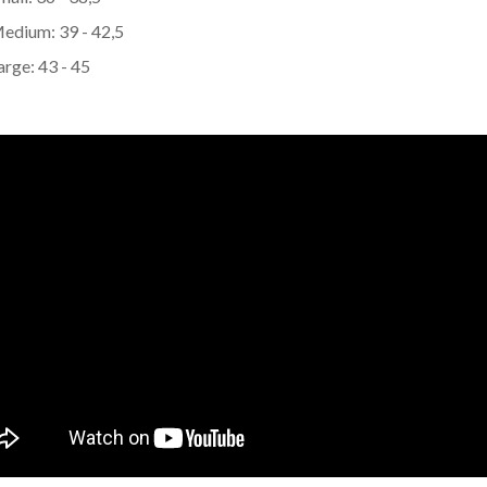
Città
edium: 39 - 42,5
arge: 43 - 45
Un privato
Un professionista
Ho preso visione dell'
informativa al trattamento dati
.
Voglio ricevere comunicazioni su corsi, eventi, prodotti e novità di Genesi srl.
Informativa Privacy