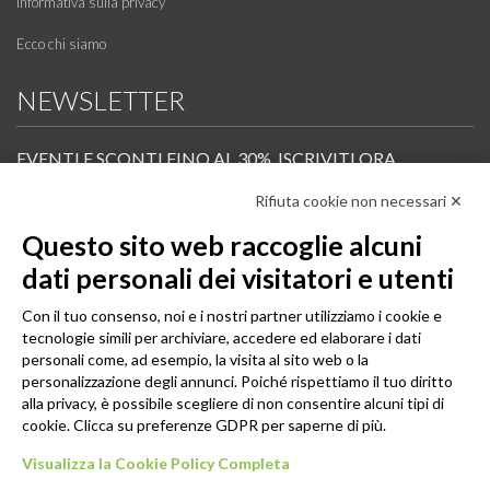
Informativa sulla privacy
Ecco chi siamo
NEWSLETTER
EVENTI E SCONTI FINO AL 30%. ISCRIVITI ORA.
Rifiuta cookie non necessari ✕
Scopri in anteprima i nuovi prodotti, le promozioni riservate ai professionisti e resta
informato sui prossimi corsi Pilates.
Questo sito web raccoglie alcuni
Iscrivi alla Newsletter
dati personali dei visitatori e utenti
SEGUICI
Con il tuo consenso, noi e i nostri partner utilizziamo i cookie e
tecnologie simili per archiviare, accedere ed elaborare i dati
personali come, ad esempio, la visita al sito web o la
personalizzazione degli annunci. Poiché rispettiamo il tuo diritto
alla privacy, è possibile scegliere di non consentire alcuni tipi di
cookie. Clicca su preferenze GDPR per saperne di più.
Visualizza la Cookie Policy Completa