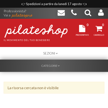
👉
Spedizioni a partire da lunedì 17 agosto
👈
Professionista?
Vai a
0
0
PREVENTIVO
CARRELLO
IL MOVIMENTO DEL TUO BENESSERE
TOGGLE
SEZIONI
NAVIGATION
TOGGLE
CATEGORIE
NAVIGATION
La risorsa cercata non è visibile