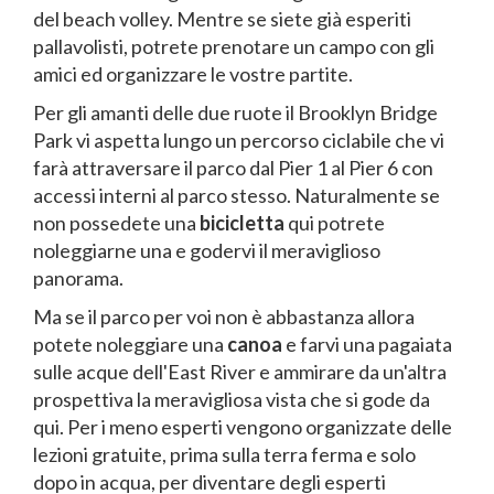
del beach volley. Mentre se siete già esperiti
pallavolisti, potrete prenotare un campo con gli
amici ed organizzare le vostre partite.
Per gli amanti delle due ruote il Brooklyn Bridge
Park vi aspetta lungo un percorso ciclabile che vi
farà attraversare il parco dal Pier 1 al Pier 6 con
accessi interni al parco stesso. Naturalmente se
non possedete una
bicicletta
qui potrete
noleggiarne una e godervi il meraviglioso
panorama.
Ma se il parco per voi non è abbastanza allora
potete noleggiare una
canoa
e farvi una pagaiata
sulle acque dell'East River e ammirare da un'altra
prospettiva la meravigliosa vista che si gode da
qui. Per i meno esperti vengono organizzate delle
lezioni gratuite, prima sulla terra ferma e solo
dopo in acqua, per diventare degli esperti