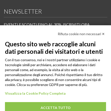
NEWSLETTER
EVENTI E SCONTI FINO AL 30%. ISCRIVITI ORA.
Rifiuta cookie non necessari ✕
Scopri in anteprima i nuovi prodotti, le promozioni riservate ai professionisti e resta
informato sui prossimi corsi Pilates.
Questo sito web raccoglie alcuni
Iscrivi alla Newsletter
dati personali dei visitatori e utenti
SEGUICI
Con il tuo consenso, noi e i nostri partner utilizziamo i cookie e
tecnologie simili per archiviare, accedere ed elaborare i dati
personali come, ad esempio, la visita al sito web o la
personalizzazione degli annunci. Poiché rispettiamo il tuo diritto
alla privacy, è possibile scegliere di non consentire alcuni tipi di
cookie. Clicca su preferenze GDPR per saperne di più.
Visualizza la Cookie Policy Completa
ACCETTA TUTTO