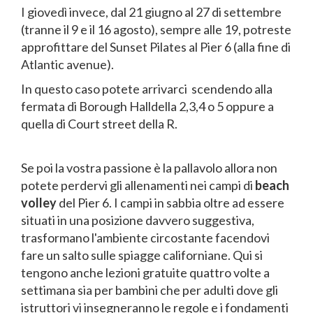
I giovedì invece, dal 21 giugno al 27 di settembre
(tranne il 9 e il 16 agosto), sempre alle 19, potreste
approfittare del Sunset Pilates al Pier 6 (alla fine di
Atlantic avenue).
In questo caso potete arrivarci scendendo alla
fermata di Borough Halldella 2,3,4 o 5 oppure a
quella di Court street della R.
Se poi la vostra passione è la pallavolo allora non
potete perdervi gli allenamenti nei campi di
beach
volley
del Pier 6. I campi in sabbia oltre ad essere
situati in una posizione davvero suggestiva,
trasformano l'ambiente circostante facendovi
fare un salto sulle spiagge californiane. Qui si
tengono anche lezioni gratuite quattro volte a
settimana sia per bambini che per adulti dove gli
istruttori vi insegneranno le regole e i fondamenti