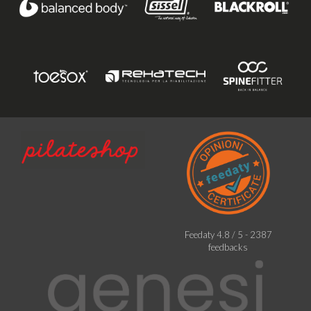
Feedaty
4.8
/
5
-
2387
feedbacks