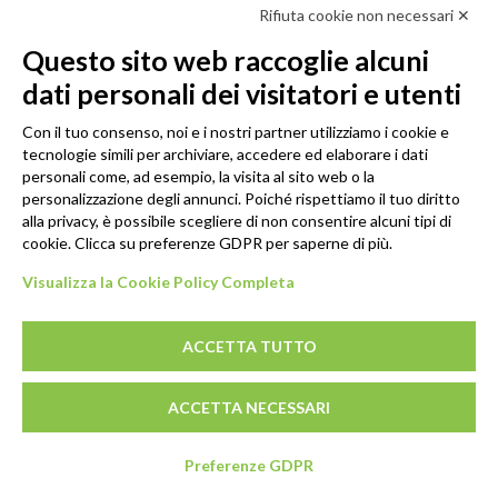
Rifiuta cookie non necessari ✕
Scopri in anteprima i nuovi prodotti, le promozioni riservate ai professionisti e resta
informato sui prossimi corsi Pilates.
Questo sito web raccoglie alcuni
Iscrivi alla Newsletter
dati personali dei visitatori e utenti
SEGUICI
Con il tuo consenso, noi e i nostri partner utilizziamo i cookie e
tecnologie simili per archiviare, accedere ed elaborare i dati
personali come, ad esempio, la visita al sito web o la
personalizzazione degli annunci. Poiché rispettiamo il tuo diritto
alla privacy, è possibile scegliere di non consentire alcuni tipi di
cookie. Clicca su preferenze GDPR per saperne di più.
Visualizza la Cookie Policy Completa
ACCETTA TUTTO
© 2026 - GENESI COMPANY S.R.L. Via Conegliano, 96/30 31058
ACCETTA NECESSARI
Susegana (TV)
P.IVA: 03739670267 - REA: TV-294498 - CS: € 10.000,00 I.V.
SEDE LEGALE: Via Montello, 6 31044 Montebelluna (TV)
Preferenze GDPR
info@pilatesshop.it - 0438 63555