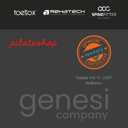
Feedaty
4.8
/
5
-
2387
feedbacks