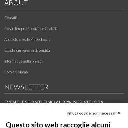
ABOUT
Contatti
Costi, Tempi e Spedizione Gratuita
Acquisto rateale Pilateshop.it
Condizioni generali di vendita
Informativa sulla privacy
Ecco chi siamo
NEWSLETTER
EVENTI E SCONTI FINO AL 30%. ISCRIVITI ORA.
Rifiuta cookie non necessari ✕
Scopri in anteprima i nuovi prodotti, le promozioni riservate ai professionisti e resta
informato sui prossimi corsi Pilates.
Questo sito web raccoglie alcuni
Iscrivi alla Newsletter