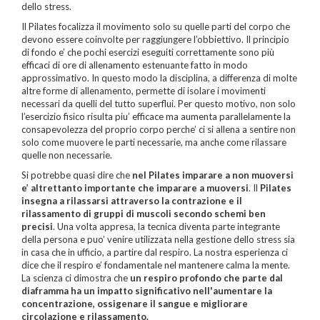
dello stress.
Il Pilates focalizza il movimento solo su quelle parti del corpo che
devono essere coinvolte per raggiungere l’obbiettivo. Il principio
di fondo e’ che pochi esercizi eseguiti correttamente sono più
efficaci di ore di allenamento estenuante fatto in modo
approssimativo. In questo modo la disciplina, a differenza di molte
altre forme di allenamento, permette di isolare i movimenti
necessari da quelli del tutto superflui. Per questo motivo, non solo
l’esercizio fisico risulta piu’ efficace ma aumenta parallelamente la
consapevolezza del proprio corpo perche’ ci si allena a sentire non
solo come muovere le parti necessarie, ma anche come rilassare
quelle non necessarie.
Si potrebbe quasi dire che
nel Pilates imparare a non muoversi
e’ altrettanto importante che imparare a muoversi
. Il
Pilates
insegna a rilassarsi attraverso la contrazione e il
rilassamento di gruppi di muscoli secondo schemi ben
precisi
. Una volta appresa, la tecnica diventa parte integrante
della persona e puo’ venire utilizzata nella gestione dello stress sia
in casa che in ufficio, a partire dal respiro. La nostra esperienza ci
dice che il respiro e’ fondamentale nel mantenere calma la mente.
La scienza ci dimostra che
un respiro profondo che parte dal
diaframma ha un impatto significativo nell'aumentare la
concentrazione, ossigenare il sangue e migliorare
circolazione e rilassamento.