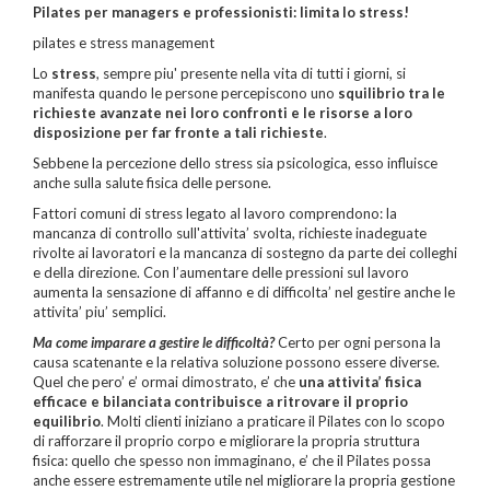
Pilates per managers e professionisti: limita lo stress!
pilates e stress management
Lo
stress
, sempre piu' presente nella vita di tutti i giorni, si
manifesta quando le persone percepiscono uno
squilibrio tra le
richieste avanzate nei loro confronti e le risorse a loro
disposizione per far fronte a tali richieste
.
Sebbene la percezione dello stress sia psicologica, esso influisce
anche sulla salute fisica delle persone.
Fattori comuni di stress legato al lavoro comprendono: la
mancanza di controllo sull'attivita’ svolta, richieste inadeguate
rivolte ai lavoratori e la mancanza di sostegno da parte dei colleghi
e della direzione. Con l’aumentare delle pressioni sul lavoro
aumenta la sensazione di affanno e di difficolta’ nel gestire anche le
attivita’ piu’ semplici.
Ma come imparare a gestire le difficoltà?
Certo per ogni persona la
causa scatenante e la relativa soluzione possono essere diverse.
Quel che pero’ e’ ormai dimostrato, e’ che
una attivita’ fisica
efficace e bilanciata contribuisce a ritrovare il proprio
equilibrio
. Molti clienti iniziano a praticare il Pilates con lo scopo
di rafforzare il proprio corpo e migliorare la propria struttura
fisica: quello che spesso non immaginano, e’ che il Pilates possa
anche essere estremamente utile nel migliorare la propria gestione