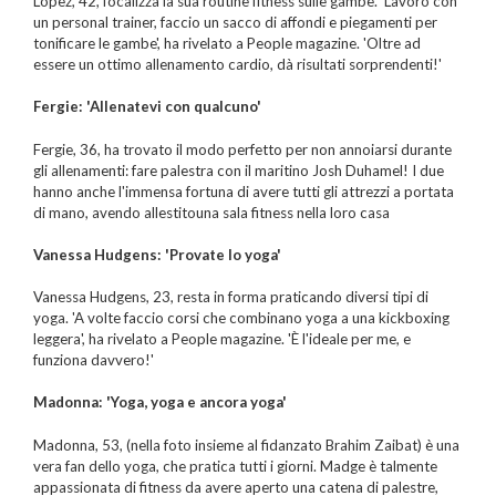
Lopez, 42, focalizza la sua routine fitness sulle gambe. 'Lavoro con
un personal trainer, faccio un sacco di affondi e piegamenti per
tonificare le gambe', ha rivelato a People magazine. 'Oltre ad
essere un ottimo allenamento cardio, dà risultati sorprendenti!'
Fergie: 'Allenatevi con qualcuno'
Fergie, 36, ha trovato il modo perfetto per non annoiarsi durante
gli allenamenti: fare palestra con il maritino Josh Duhamel! I due
hanno anche l'immensa fortuna di avere tutti gli attrezzi a portata
di mano, avendo allestitouna sala fitness nella loro casa
Vanessa Hudgens: 'Provate lo yoga'
Vanessa Hudgens, 23, resta in forma praticando diversi tipi di
yoga. 'A volte faccio corsi che combinano yoga a una kickboxing
leggera', ha rivelato a People magazine. 'È l'ideale per me, e
funziona davvero!'
Madonna: 'Yoga, yoga e ancora yoga'
Madonna, 53, (nella foto insieme al fidanzato Brahim Zaibat) è una
vera fan dello yoga, che pratica tutti i giorni. Madge è talmente
appassionata di fitness da avere aperto una catena di palestre,