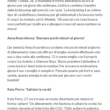
Ashley Tisdale, 26, si mantiene in forma allenandosi un'ora al
giorno per sei giorni alla settimana. L'attrice combina i benefici
della kickboxing agli esercizi con i pesi. 'La kickboking è un ottimo
tipo di cardiofitness, funziona per gli addominali e fa lavorare tutto
il corpo', ha rivelato ad Us Weekly. 'Gli esercizi con i pesi invece
sono perfetti per tonificare e allungare i muscoli senza mettere su
massa'
Anna Kournikova: 'Bastano pochi minuti al giorno'
L'ex tennista Anna Kournikova sostiene che pochi minuti al giorno
di allenamento siano più efficaci di lunghe sessioni effettuate solo
una o due volte alla settimana. 'Ci si sente meglio con il proprio
corpo', ha rivelato a Glamour Buzz. 'Basta prendere l'abitudine, è
come lavarsi i denti tutte le mattine'. Per trovare la motivazione
giusta il suo consiglio è semplice: 'Pensate quanto più forti e sane
sarete, quanta energia in più avrete per giocare con i vostri
bambini'
Katy Perry: 'Saltate la corda'
Katy Perry, 27, ha trovato un modo divertente per tenersi in
forma: saltare! 'Un allenamento che funziona è saltare la corda', ha
rivelato durante un'intervista alla CGG. 'Odio andare in palestra,