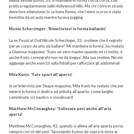
Reese Witherspoon, 35, si mantiene in forma con la corsa, che
pratica regolarmente sulle Hollywood Hills. Ma chi corre in strada
deve fare attenzione: lo sa bene Reese, che l'anno scorso è stata
investita da un'auto mentre faceva jogging
Nicole Scherzinger: 'Rimettetevi in forma ballando'
La ex Pussicat Doll Nicole Scherzinger, 33, sostiene che il segreto
per un corpo da urlo sia ballare! 'Mi mantiene in forma', ha rivelato
a Glamour magazine. 'Sono un vero marine quando mi ci metto, e
anche il mio coreografo non mi dà tregua'. Alla sua routine, Nicole
aggiunge anche esercizi sulla fitball per rafforzare gli addominali
Mila Kunis: 'Fate sport all'aperto'
In un'intervista per Shape magazine, Mila Kunis ha svelato che per
tenersi in forma si dedica ad attività all'aperto, come lunghe
camminate, sci nautico e snowboard
Matthew McConaughey: 'Sollevate pesi anche all'aria
aperta'
Matthew McConaughey, 42, quando si allena all'aria aperta porta
sempre con sé dei pesi. 'Spostando il peso da sopra la testa al