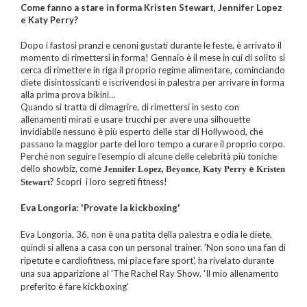
Come fanno a stare in forma Kristen Stewart, Jennifer Lopez
e Katy Perry?
Dopo i fastosi pranzi e cenoni gustati durante le feste, è arrivato il
momento di rimettersi in forma! Gennaio è il mese in cui di solito si
cerca di rimettere in riga il proprio regime alimentare, cominciando
diete disintossicanti e iscrivendosi in palestra per arrivare in forma
alla prima prova bikini…
Quando si tratta di dimagrire, di rimettersi in sesto con
allenamenti mirati e usare trucchi per avere una silhouette
invidiabile nessuno è più esperto delle star di Hollywood, che
passano la maggior parte del loro tempo a curare il proprio corpo.
Perché non seguire l’esempio di alcune delle celebrità più toniche
dello showbiz, come
,
,
e
Jennifer Lopez
Beyonce
Katy Perry
Kristen
? Scopri i loro segreti fitness!
Stewart
Eva Longoria: 'Provate la kickboxing'
Eva Longoria, 36, non è una patita della palestra e odia le diete,
quindi si allena a casa con un personal trainer. 'Non sono una fan di
ripetute e cardiofitness, mi piace fare sport', ha rivelato durante
una sua apparizione al 'The Rachel Ray Show. 'Il mio allenamento
preferito è fare kickboxing'