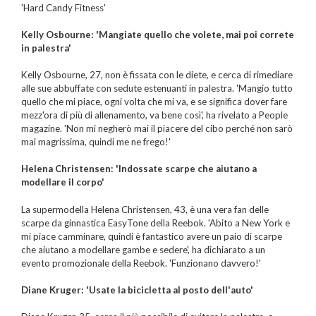
'Hard Candy Fitness'
Kelly Osbourne: 'Mangiate quello che volete, mai poi correte
in palestra'
Kelly Osbourne, 27, non è fissata con le diete, e cerca di rimediare
alle sue abbuffate con sedute estenuanti in palestra. 'Mangio tutto
quello che mi piace, ogni volta che mi va, e se significa dover fare
mezz'ora di più di allenamento, va bene così', ha rivelato a People
magazine. 'Non mi negherò mai il piacere del cibo perché non sarò
mai magrissima, quindi me ne frego!'
Helena Christensen: 'Indossate scarpe che aiutano a
modellare il corpo'
La supermodella Helena Christensen, 43, è una vera fan delle
scarpe da ginnastica EasyTone della Reebok. 'Abito a New York e
mi piace camminare, quindi è fantastico avere un paio di scarpe
che aiutano a modellare gambe e sedere', ha dichiarato a un
evento promozionale della Reebok. 'Funzionano davvero!'
Diane Kruger: 'Usate la bicicletta al posto dell'auto'