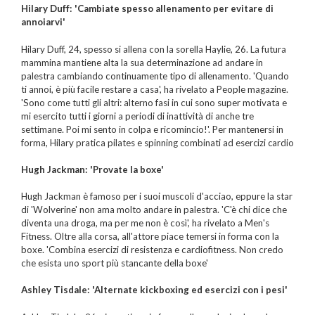
Hilary Duff: 'Cambiate spesso allenamento per evitare di
annoiarvi'
Hilary Duff, 24, spesso si allena con la sorella Haylie, 26. La futura
mammina mantiene alta la sua determinazione ad andare in
palestra cambiando continuamente tipo di allenamento. 'Quando
ti annoi, è più facile restare a casa', ha rivelato a People magazine.
'Sono come tutti gli altri: alterno fasi in cui sono super motivata e
mi esercito tutti i giorni a periodi di inattività di anche tre
settimane. Poi mi sento in colpa e ricomincio!'. Per mantenersi in
forma, Hilary pratica
pilates e spinning combinati ad esercizi cardio
Hugh Jackman: 'Provate la boxe'
Hugh Jackman è famoso per i suoi muscoli d'acciao, eppure la star
di 'Wolverine' non ama molto andare in palestra. 'C'è chi dice che
diventa una droga, ma per me non è così', ha rivelato a Men's
Fitness. Oltre alla corsa, all'attore piace temersi in forma con la
boxe. 'Combina esercizi di resistenza e cardiofitness. Non credo
che esista uno sport più stancante della boxe'
Ashley Tisdale: 'Alternate kickboxing ed esercizi con i pesi'