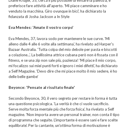
Diane Kruger, 35, cerca il più possibile di evitare la palestra, e
preferisce fare attività all'aperto. 'Mi piace camminare e ho
venduto la macchina. Giro ovunque in bici', ha dichiarato la
fidanzata di Josha Jackson a In Style
Eva Mendes: 'Amate il vostro corpo'
Eva Mendes, 37, lavora sodo per mantenere le sue curve. 'Mi
alleno dalle 4 alle 6 volte alla settimana', ha rivelato ad Harper's
Bazaar Australia. 'Tutta colpa del mio debole per pasta e biscotti
a colazione...'. La bellissima attrice cubana però non è fissata con il
fitness, e se una zip non sale più, pazienza! 'Mi piace il mio corpo,
mi focalizzo sui miei punti forti e ignoro i miei difetti', ha dichiarato
a Self Magazine. 'Devo dire che mi piace molto il mio sedere, è ho
delle belle gambe'
Beyonce: 'Pensate al risultato finale'
Secondo Beyonce, 30, il vero segreto per restare in forma è tutta
una questione psicologica. 'La verità è che ci vuole sacrificio.
Serve molta forza mentale più che forza fisica', ha rivelato a Self
magazine. 'Non importa avere un personal trainer, non conta il tipo
di programma che seguite. L'importante è essere sani e fare scelte
equilibrate'. Per la cantante, un'ottima forma di motivazione è