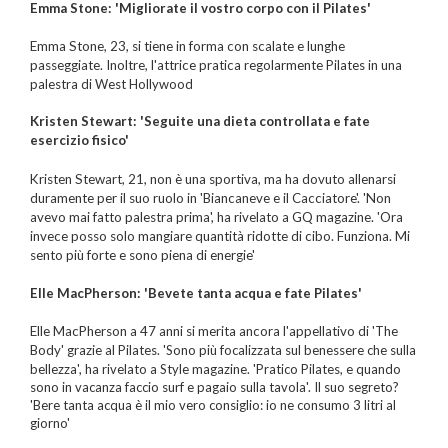
Emma Stone: 'Migliorate il vostro corpo con il Pilates'
Emma Stone, 23, si tiene in forma con scalate e lunghe
passeggiate. Inoltre, l'attrice pratica regolarmente
Pilates in una
palestra di West Hollywood
Kristen Stewart: 'Seguite una dieta controllata e fate
esercizio fisico'
Kristen Stewart, 21, non è una sportiva, ma ha dovuto allenarsi
duramente per il suo ruolo in 'Biancaneve e il Cacciatore'. 'Non
avevo mai fatto palestra prima', ha rivelato a GQ magazine. 'Ora
invece posso solo mangiare quantità ridotte di cibo. Funziona. Mi
sento più forte e sono piena di energie'
Elle MacPherson: 'Bevete tanta acqua e fate Pilates'
Elle MacPherson a 47 anni si merita ancora l'appellativo di 'The
Body' grazie al
Pilates. 'Sono più focalizzata sul benessere che sulla
bellezza', ha rivelato a Style magazine. 'Pratico Pilates, e quando
sono in vacanza faccio surf e pagaio sulla tavola'. Il suo segreto?
'Bere tanta acqua è il mio vero consiglio: io ne consumo 3 litri al
giorno'