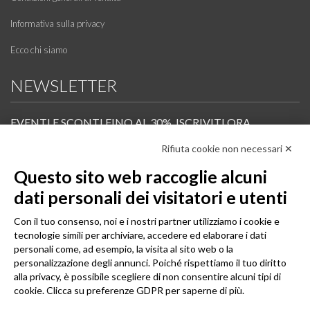
Informativa sulla privacy
Ecco chi siamo
NEWSLETTER
EVENTI E SCONTI FINO AL 30%. ISCRIVITI ORA.
Rifiuta cookie non necessari ✕
Scopri in anteprima i nuovi prodotti, le promozioni riservate ai professionisti e resta
informato sui prossimi corsi Pilates.
Questo sito web raccoglie alcuni
Iscrivi alla Newsletter
dati personali dei visitatori e utenti
SEGUICI
Con il tuo consenso, noi e i nostri partner utilizziamo i cookie e
tecnologie simili per archiviare, accedere ed elaborare i dati
personali come, ad esempio, la visita al sito web o la
personalizzazione degli annunci. Poiché rispettiamo il tuo diritto
alla privacy, è possibile scegliere di non consentire alcuni tipi di
cookie. Clicca su preferenze GDPR per saperne di più.