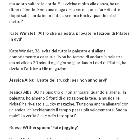
ma adoro saltare la corda. Si avvicina molto alla danza, ha un
ritmo di fondo. Sono una maga della corda, poso fare di tutto -
doppi salti, corda incorciata,... sembro Rocky quando mi ci
metto!'
Kate Winslet: 'Altro che palestra, provate le lezioni di Pilates
in dvd'
Kate Winslet, 36, evita del tutto la palestra e si allena
comodamente a casa sua. 'Non ho tempo di andare in palestra,
ma mi alleno 20 minuti ogni giorno guardando i dvd di
Pilates', ha
rivelato l'attrice a Elle magazine
Jessica Alba: 'Usate dei trucchi per non annoiarvi'
Jessica Alba, 30, ha bisogno di non annoiarsi quando si allena. 'In
palestra, ho almeno 5 fonti di distrazione: la tele, la musica, le
riviste', ha rivelato a Lucky magazine. 'Funziona anche allenarsi con
un'amica, chiacchierando il tempo passa più velocemente. Suona
male? La verità è che odio fare sport'
Reese Witherspoon: 'Fate jogging'