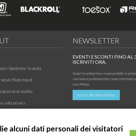
UT
NEWSLETTER
EVENTI E SCONTI FINO AL 
ISCRIVITI ORA.
mpi e Spedizione Gratuita
Scopri in anteprima i nuovi prodotti, le prom
riservate ai professionisti e resta informato s
ateale Pilateshop.it
corsi Pilates.
 generali di vendita
Iscrivi alla Newsletter
va sulla privacy
siamo
e alcuni dati personali dei visitatori