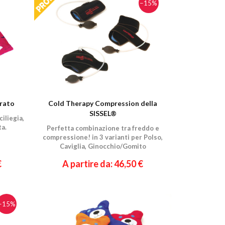
−15%
drato
Cold Therapy Compression della
SISSEL®
ciliegia,
ta.
Perfetta combinazione tra freddo e
compressione! in 3 varianti per Polso,
Caviglia, Ginocchio/Gomito
€
A partire da: 46,50 €
−15%