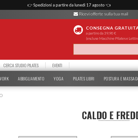
👉
Spedizioni a partire da lunedì 17 agosto
👈
Ricevi offerte sulla tua mail
CONSEGNA GRATUIT
a partire da 39,90 €
(escluse Macchine Pilates e Lettin
CERCA STUDIO PILATES
EVENTI
TWORK
ABBIGLIAMENTO
YOGA
PILATES LIBRI
POSTURA E MASSAG
DO
CALDO E FRED