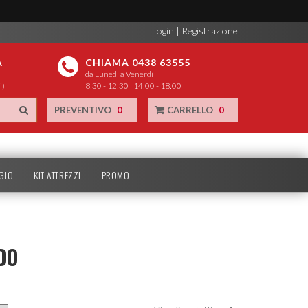
Login
|
Registrazione
A
CHIAMA 0438 63555
da Lunedì a Venerdì
i)
8:30 - 12:30 | 14:00 - 18:00
PREVENTIVO
0
CARRELLO
0
GIO
KIT ATTREZZI
PROMO
DO