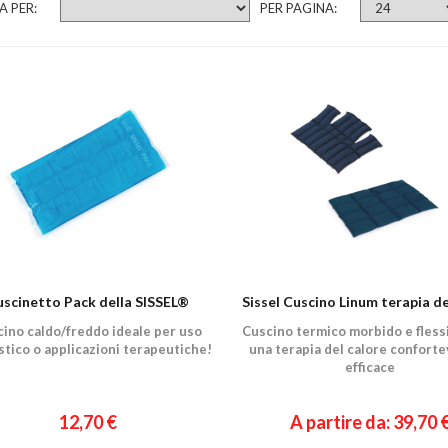
A PER:
PER PAGINA:
uscinetto Pack della SISSEL®
Sissel Cuscino Linum terapia de
ino caldo/freddo ideale per uso
Cuscino termico morbido e flessi
tico o applicazioni terapeutiche!
una terapia del calore conforte
efficace
12,70 €
A partire da: 39,70 