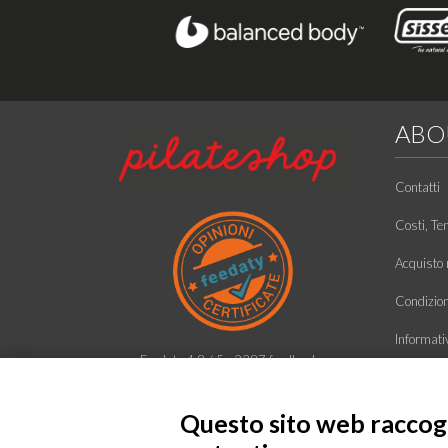
ABO
Contatti
Costi, Te
Acquisto r
Condizioni
Informati
Feedaty
4.8
/
5
-
2387
feedbacks
Ecco chi 
Questo sito web raccogli