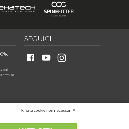
SEGUICI
30%.
ozioni
ui prossimi
Rifiuta cookie non necessari ✕