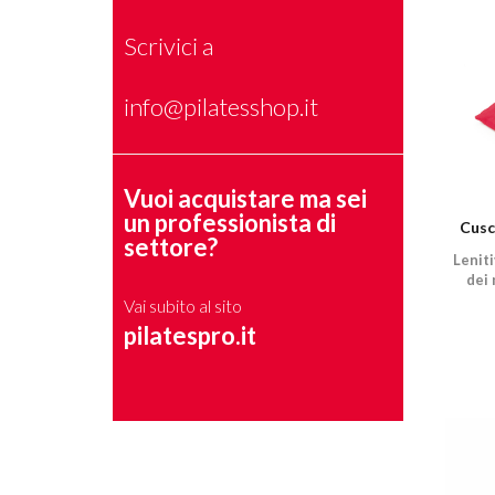
Scrivici a
info@pilatesshop.it
Vuoi acquistare ma sei
un professionista di
Cusc
settore?
Leniti
dei 
Vai subito al sito
pilatespro.it